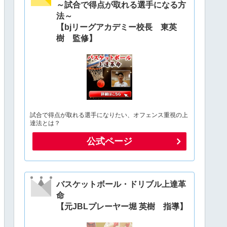
～試合で得点が取れる選手になる方
法～
【bjリーグアカデミー校長 東英
樹 監修】
試合で得点が取れる選手になりたい、オフェンス重視の上
達法とは？
公式ページ
バスケットボール・ドリブル上達革
命
【元JBLプレーヤー堀 英樹 指導】