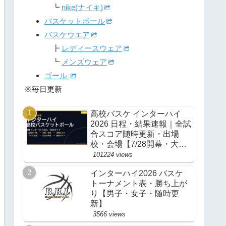
┗
nike(ナイキ)
バスケットボール
バスケウエア
┣
レディースウェア
┗
メンズウェア
ゴール
※毎日更新
高校バスケ インターハイ
2026 日程・結果速報｜全試
合スコア随時更新・出場
校・会場【7/28開幕・大
阪】
101224 views
インターハイ2026 バスケ
トーナメント表・勝ち上が
り【男子・女子・随時更
新】
3566 views