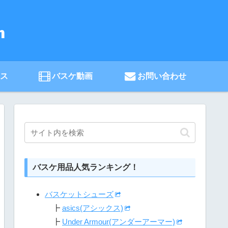
ース
バスケ動画
お問い合わせ
バスケ用品人気ランキング！
バスケットシューズ
┣
asics(アシックス)
┣
Under Armour(アンダーアーマー)