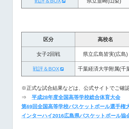
戦評＆BOX
県立韮崎(山梨)
区分
高校名
女子2回戦
県立広島皆実(広島)
戦評＆BOX
千葉経済大学附属(千葉
※正式な試合結果などは、公式サイトでご確
⇒
平成28年度全国高等学校総合体育大会
第69回全国高等学校バスケットボール選手権
インターハイ2016広島県バスケットボール協