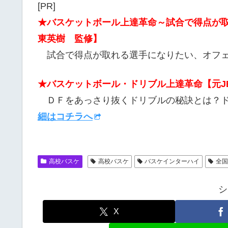
[PR]
★バスケットボール上達革命～試合で得点が
東英樹 監修】
試合で得点が取れる選手になりたい、オフェ
★バスケットボール・ドリブル上達革命【元J
ＤＦをあっさり抜くドリブルの秘訣とは？ド
細はコチラへ
高校バスケ
高校バスケ
バスケインターハイ
全
シ
X