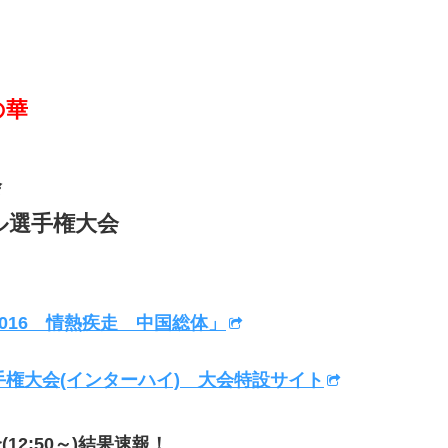
の華
会
ル選手権大会
016 情熱疾走 中国総体」
手権大会(インターハイ) 大会特設サイト
12:50～)結果速報！