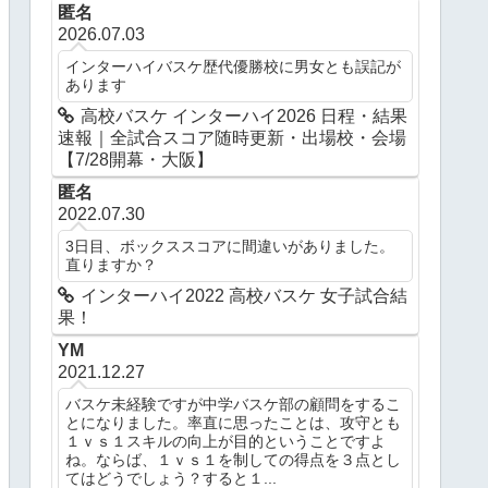
匿名
2026.07.03
インターハイバスケ歴代優勝校に男女とも誤記が
あります
高校バスケ インターハイ2026 日程・結果
速報｜全試合スコア随時更新・出場校・会場
【7/28開幕・大阪】
匿名
2022.07.30
3日目、ボックススコアに間違いがありました。
直りますか？
インターハイ2022 高校バスケ 女子試合結
果！
YM
2021.12.27
バスケ未経験ですが中学バスケ部の顧問をするこ
とになりました。率直に思ったことは、攻守とも
１ｖｓ１スキルの向上が目的ということですよ
ね。ならば、１ｖｓ１を制しての得点を３点とし
てはどうでしょう？すると１...