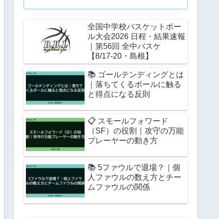
全国中学校バスケットボー
ル大会2026 日程・結果速報
｜第56回 全中バスケ
【8/17-20・島根】
📚 ゴールテンディングとは
｜落ちてくるボールに触る
と得点になる反則
📋 スモールフォワード
（SF）の役割｜攻守の万能
プレーヤーの動き方
📚 5ファウルで退場？｜個
人ファウルの数え方とチー
ムファウルの関係