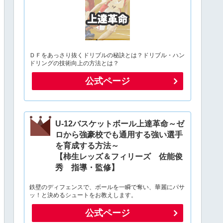
ＤＦをあっさり抜くドリブルの秘訣とは？ドリブル・ハン
ドリングの技術向上の方法とは？
公式ページ
U-12バスケットボール上達革命～ゼ
ロから強豪校でも通用する強い選手
を育成する方法～
【柿生レッズ＆フィリーズ 佐能俊
秀 指導・監修】
鉄壁のディフェンスで、ボールを一瞬で奪い、華麗にパサ
ッ！と決めるシュートをお教えします。
公式ページ