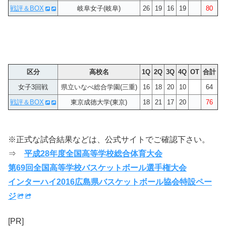
戦評＆BOX
岐阜女子(岐阜)
26
19
16
19
80
区分
高校名
1Q
2Q
3Q
4Q
OT
合計
女子3回戦
県立いなべ総合学園(三重)
16
18
20
10
64
戦評＆BOX
東京成徳大学(東京)
18
21
17
20
76
※正式な試合結果などは、公式サイトでご確認下さい。
⇒
平成28年度全国高等学校総合体育大会
第69回全国高等学校バスケットボール選手権大会
インターハイ2016広島県バスケットボール協会特設ペー
ジ
[PR]