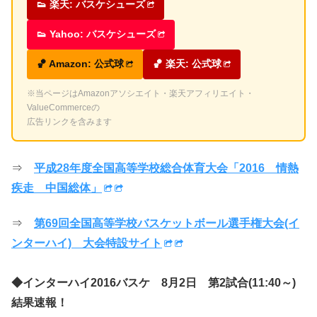
👟 楽天: バスケシューズ
👟 Yahoo: バスケシューズ
🏀 Amazon: 公式球
🏀 楽天: 公式球
※当ページはAmazonアソシエイト・楽天アフィリエイト・
ValueCommerceの
広告リンクを含みます
⇒
平成28年度全国高等学校総合体育大会「2016 情熱
疾走 中国総体」
⇒
第69回全国高等学校バスケットボール選手権大会(イ
ンターハイ) 大会特設サイト
◆インターハイ2016バスケ 8月2日 第2試合(11:40～)
結果速報！