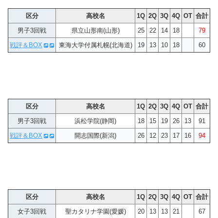
区分
高校名
1Q
2Q
3Q
4Q
OT
合計
男子3回戦
県立山形南(山形)
25
22
14
18
79
戦評＆BOX
東海大学付属札幌(北海道)
19
13
10
18
60
区分
高校名
1Q
2Q
3Q
4Q
OT
合計
男子3回戦
浜松学院(静岡)
18
15
19
26
13
91
戦評＆BOX
開志国際(新潟)
26
12
23
17
16
94
区分
高校名
1Q
2Q
3Q
4Q
OT
合計
女子3回戦
聖カタリナ学園(愛媛)
20
13
13
21
67