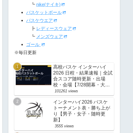
┗
nike(ナイキ)
バスケットボール
バスケウエア
┣
レディースウェア
┗
メンズウェア
ゴール
※毎日更新
高校バスケ インターハイ
2026 日程・結果速報｜全試
合スコア随時更新・出場
校・会場【7/28開幕・大
阪】
101261 views
インターハイ2026 バスケ
トーナメント表・勝ち上が
り【男子・女子・随時更
新】
3555 views