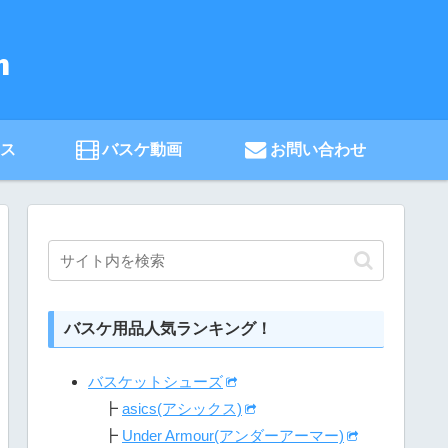
ース
バスケ動画
お問い合わせ
バスケ用品人気ランキング！
バスケットシューズ
┣
asics(アシックス)
┣
Under Armour(アンダーアーマー)