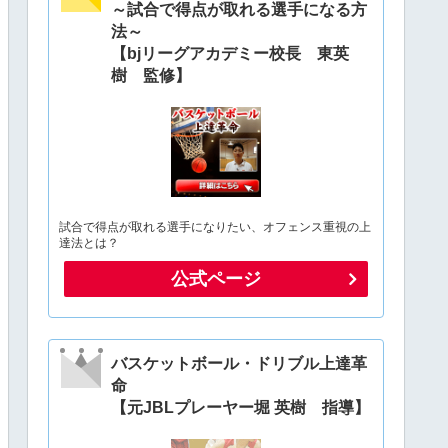
～試合で得点が取れる選手になる方
法～
【bjリーグアカデミー校長 東英
樹 監修】
試合で得点が取れる選手になりたい、オフェンス重視の上
達法とは？
公式ページ
バスケットボール・ドリブル上達革
命
【元JBLプレーヤー堀 英樹 指導】