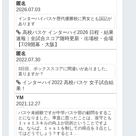
匿名
2026.07.03
インターハイバスケ歴代優勝校に男女とも誤記が
あります
高校バスケ インターハイ2026 日程・結果
速報｜全試合スコア随時更新・出場校・会場
【7/28開幕・大阪】
匿名
2022.07.30
3日目、ボックススコアに間違いがありました。
直りますか？
インターハイ2022 高校バスケ 女子試合結
果！
YM
2021.12.27
バスケ未経験ですが中学バスケ部の顧問をするこ
とになりました。率直に思ったことは、攻守とも
１ｖｓ１スキルの向上が目的ということですよ
ね。ならば、１ｖｓ１を制しての得点を３点とし
てはどうでしょう？すると１...