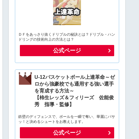
ＤＦをあっさり抜くドリブルの秘訣とは？ドリブル・ハン
ドリングの技術向上の方法とは？
公式ページ
U-12バスケットボール上達革命～ゼ
ロから強豪校でも通用する強い選手
を育成する方法～
【柿生レッズ＆フィリーズ 佐能俊
秀 指導・監修】
鉄壁のディフェンスで、ボールを一瞬で奪い、華麗にパサ
ッ！と決めるシュートをお教えします。
公式ページ