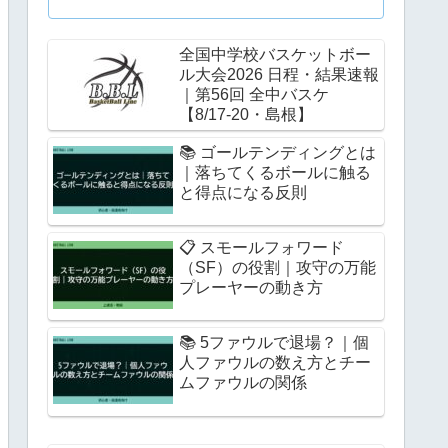
全国中学校バスケットボー
ル大会2026 日程・結果速報
｜第56回 全中バスケ
【8/17-20・島根】
📚 ゴールテンディングとは
｜落ちてくるボールに触る
と得点になる反則
📋 スモールフォワード
（SF）の役割｜攻守の万能
プレーヤーの動き方
📚 5ファウルで退場？｜個
人ファウルの数え方とチー
ムファウルの関係