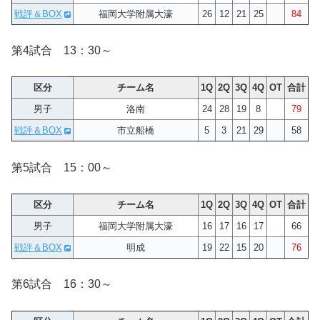
戦評＆BOX
福岡大学附属大濠
26
12
21
25
84
第4試合 13：30～
区分
チーム名
1Q
2Q
3Q
4Q
OT
合計
男子
洛南
24
28
19
8
79
戦評＆BOX
市立船橋
5
3
21
29
58
第5試合 15：00～
区分
チーム名
1Q
2Q
3Q
4Q
OT
合計
男子
福岡大学附属大濠
16
17
16
17
66
戦評＆BOX
明成
19
22
15
20
76
第6試合 16：30～