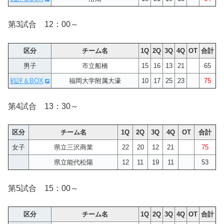
第3試合 12：00～
区分
チーム名
1Q
2Q
3Q
4Q
OT
合計
男子
市立船橋
15
16
13
21
65
戦評＆BOX
福岡大学附属大濠
10
17
25
23
75
第4試合 13：30～
区分
チーム名
1Q
2Q
3Q
4Q
OT
合計
女子
県立三沢商業
22
20
12
21
75
県立能代松陽
12
11
19
11
53
第5試合 15：00～
区分
チーム名
1Q
2Q
3Q
4Q
OT
合計