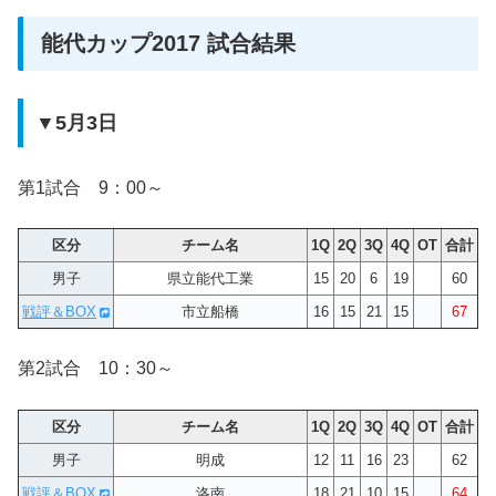
能代カップ2017 試合結果
▼5月3日
第1試合 9：00～
区分
チーム名
1Q
2Q
3Q
4Q
OT
合計
男子
県立能代工業
15
20
6
19
60
戦評＆BOX
市立船橋
16
15
21
15
67
第2試合 10：30～
区分
チーム名
1Q
2Q
3Q
4Q
OT
合計
男子
明成
12
11
16
23
62
戦評＆BOX
洛南
18
21
10
15
64