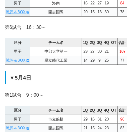
男子
洛南
16
22
27
19
84
戦評＆BOX
開志国際
20
15
13
30
78
第6試合 16：30～
区分
チーム名
1Q
2Q
3Q
4Q
OT
合計
男子
中部大学第一
29
27
30
21
107
戦評＆BOX
県立能代工業
14
29
9
25
77
▼5月4日
第1試合 9：00～
区分
チーム名
1Q
2Q
3Q
4Q
OT
合計
男子
市立船橋
29
16
31
20
96
戦評＆BOX
開志国際
21
15
24
23
83