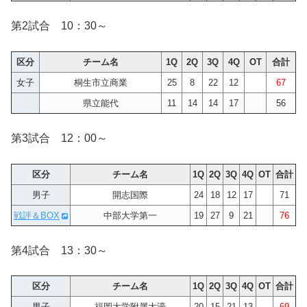
第2試合 10：30～
区分
チーム名
1Q
2Q
3Q
4Q
OT
合計
女子
桐生市立商業
25
8
22
12
67
県立能代
11
14
14
17
56
第3試合 12：00～
区分
チーム名
1Q
2Q
3Q
4Q
OT
合計
男子
開志国際
24
18
12
17
71
戦評＆BOX
中部大学第一
19
27
9
21
76
第4試合 13：30～
区分
チーム名
1Q
2Q
3Q
4Q
OT
合計
男子
福岡大学附属大濠
20
15
21
13
69