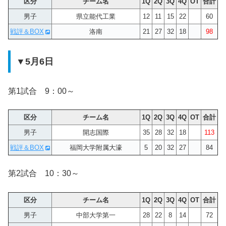
区分
チーム名
1Q
2Q
3Q
4Q
OT
合計
男子
県立能代工業
12
11
15
22
60
戦評＆BOX
洛南
21
27
32
18
98
▼5月6日
第1試合 9：00～
区分
チーム名
1Q
2Q
3Q
4Q
OT
合計
男子
開志国際
35
28
32
18
113
戦評＆BOX
福岡大学附属大濠
5
20
32
27
84
第2試合 10：30～
区分
チーム名
1Q
2Q
3Q
4Q
OT
合計
男子
中部大学第一
28
22
8
14
72