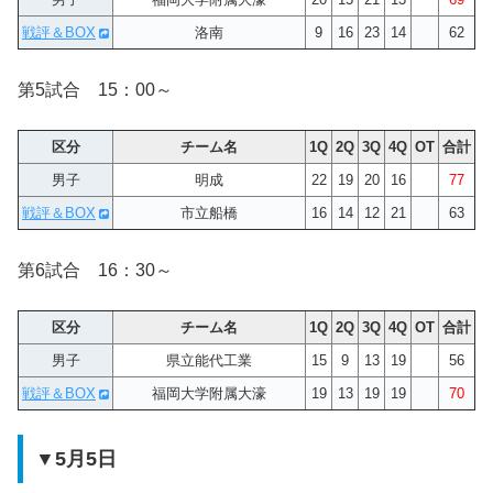
戦評＆BOX
洛南
9
16
23
14
62
第5試合 15：00～
区分
チーム名
1Q
2Q
3Q
4Q
OT
合計
男子
明成
22
19
20
16
77
戦評＆BOX
市立船橋
16
14
12
21
63
第6試合 16：30～
区分
チーム名
1Q
2Q
3Q
4Q
OT
合計
男子
県立能代工業
15
9
13
19
56
戦評＆BOX
福岡大学附属大濠
19
13
19
19
70
▼5月5日