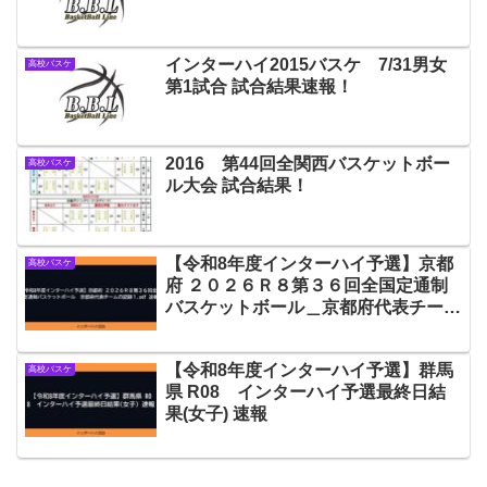
インターハイ2015バスケ 7/31男女
高校バスケ
第1試合 試合結果速報！
2016 第44回全関西バスケットボー
高校バスケ
ル大会 試合結果！
【令和8年度インターハイ予選】京都
高校バスケ
府 ２０２６Ｒ８第３６回全国定通制
バスケットボール＿京都府代表チーム
の記録１.pdf 速報
【令和8年度インターハイ予選】群馬
高校バスケ
県 R08 インターハイ予選最終日結
果(女子) 速報