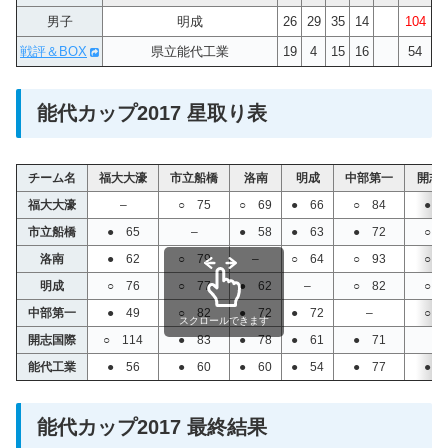
男子
明成
26
29
35
14
104
戦評＆BOX
県立能代工業
19
4
15
16
54
能代カップ2017 星取り表
チーム名
福大大濠
市立船橋
洛南
明成
中部第一
開志
福大大濠
–
○ 75
○ 69
● 66
○ 84
● 
市立船橋
● 65
–
● 58
● 63
● 72
○ 
洛南
● 62
○ 79
–
○ 64
○ 93
○ 
明成
○ 76
○ 77
● 62
–
○ 82
○ 
中部第一
● 49
○ 82
● 72
● 72
–
○ 
スクロールできます
開志国際
○ 114
● 83
● 78
● 61
● 71
–
能代工業
● 56
● 60
● 60
● 54
● 77
● 
能代カップ2017 最終結果