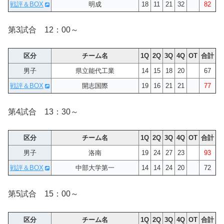
戦評＆BOX
明成
18
11
21
32
82
第3試合 12：00～
区分
チーム名
1Q
2Q
3Q
4Q
OT
合計
男子
県立能代工業
14
15
18
20
67
戦評＆BOX
開志国際
19
16
21
21
77
第4試合 13：30～
区分
チーム名
1Q
2Q
3Q
4Q
OT
合計
男子
洛南
19
24
27
23
93
戦評＆BOX
中部大学第一
14
14
24
20
72
第5試合 15：00～
区分
チーム名
1Q
2Q
3Q
4Q
OT
合計