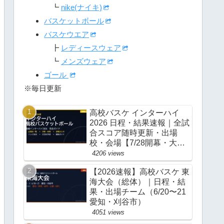
┗
nike(ナイキ)
バスケットボール
バスケウエア
┣
レディースウェア
┗
メンズウェア
ゴール
※毎日更新
高校バスケ インターハイ
2026 日程・結果速報｜全試
合スコア随時更新・出場
校・会場【7/28開幕・大
阪】
4206 views
【2026速報】高校バスケ 東
海大会（総体）｜日程・結
果・出場チーム（6/20〜21
愛知・刈谷市）
4051 views