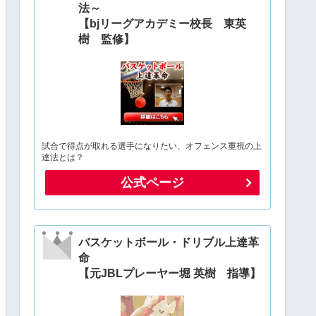
法～
【bjリーグアカデミー校長 東英
樹 監修】
試合で得点が取れる選手になりたい、オフェンス重視の上
達法とは？
公式ページ
バスケットボール・ドリブル上達革
命
【元JBLプレーヤー堀 英樹 指導】