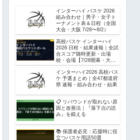
インターハイ バスケ 2026
組み合わせ｜男子・女子ト
ーナメント表＆日程（全国
大会・大阪 7/28〜8/2）
高校バスケ インターハイ
2026 日程・結果速報｜全試
合スコア随時更新・出場
校・会場【7/28開幕・大
阪】
インターハイ2026 高校バス
ケ 予選まとめ｜全47都道府
県 速報・組み合わせ・結果
📋 リバウンドが取れない原
因と改善法｜『落下点の読
み』を鍛える
📚 保護者必見：応援時に役
立つバスケ用語50選