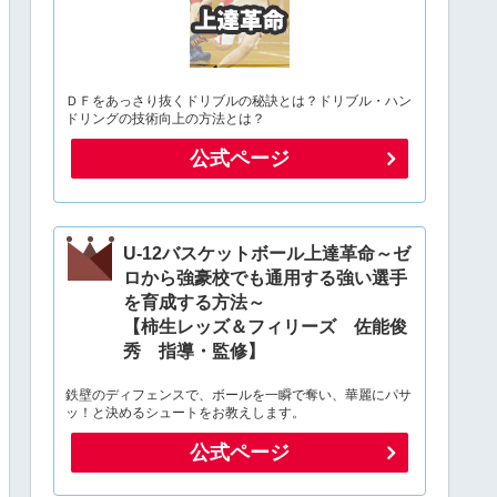
ＤＦをあっさり抜くドリブルの秘訣とは？ドリブル・ハン
ドリングの技術向上の方法とは？
公式ページ
U-12バスケットボール上達革命～ゼ
ロから強豪校でも通用する強い選手
を育成する方法～
【柿生レッズ＆フィリーズ 佐能俊
秀 指導・監修】
鉄壁のディフェンスで、ボールを一瞬で奪い、華麗にパサ
ッ！と決めるシュートをお教えします。
公式ページ