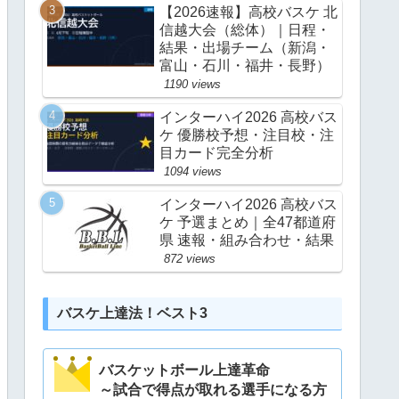
【2026速報】高校バスケ 北
信越大会（総体）｜日程・
結果・出場チーム（新潟・
富山・石川・福井・長野）
1190 views
インターハイ2026 高校バス
ケ 優勝校予想・注目校・注
目カード完全分析
1094 views
インターハイ2026 高校バス
ケ 予選まとめ｜全47都道府
県 速報・組み合わせ・結果
872 views
バスケ上達法！ベスト3
バスケットボール上達革命
～試合で得点が取れる選手になる方