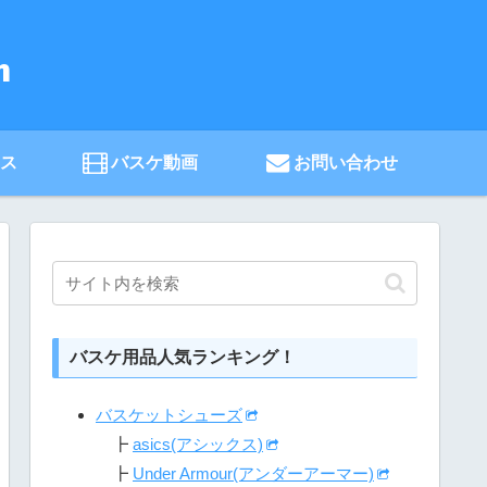
ース
バスケ動画
お問い合わせ
バスケ用品人気ランキング！
バスケットシューズ
┣
asics(アシックス)
┣
Under Armour(アンダーアーマー)