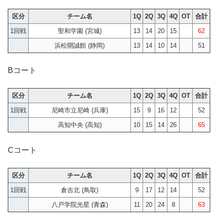
区分
チーム名
1Q
2Q
3Q
4Q
OT
合計
1回戦
聖和学園 (宮城)
13
14
20
15
62
浜松開誠館 (静岡)
13
14
10
14
51
Bコート
区分
チーム名
1Q
2Q
3Q
4Q
OT
合計
1回戦
尼崎市立尼崎 (兵庫)
15
9
16
12
52
高知中央 (高知)
10
15
14
26
65
Cコート
区分
チーム名
1Q
2Q
3Q
4Q
OT
合計
1回戦
倉吉北 (鳥取)
9
17
12
14
52
八戸学院光星 (青森)
11
20
24
8
63