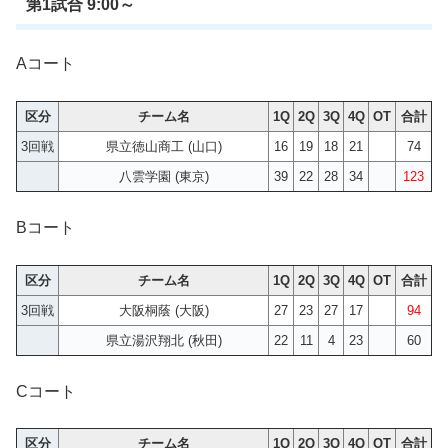
第1試合 9:00～
Aコート
区分
チーム名
1Q
2Q
3Q
4Q
OT
合計
3回戦
県立徳山商工 (山口)
16
19
18
21
74
八雲学園 (東京)
39
22
28
34
123
Bコート
区分
チーム名
1Q
2Q
3Q
4Q
OT
合計
3回戦
大阪桐蔭 (大阪)
27
23
27
17
94
県立湯沢翔北 (秋田)
22
11
4
23
60
Cコート
区分
チーム名
1Q
2Q
3Q
4Q
OT
合計