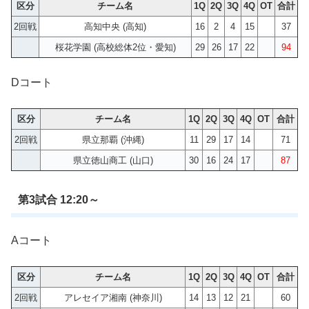
区分
チーム名
1Q
2Q
3Q
4Q
OT
合計
2回戦
高知中央 (高知)
16
2
4
15
37
桜花学園 (高校総体2位・愛知)
29
26
17
22
94
Dコート
区分
チーム名
1Q
2Q
3Q
4Q
OT
合計
2回戦
県立那覇 (沖縄)
11
29
17
14
71
県立徳山商工 (山口)
30
16
24
17
87
第3試合 12:20～
Aコート
区分
チーム名
1Q
2Q
3Q
4Q
OT
合計
2回戦
アレセイア湘南 (神奈川)
14
13
12
21
60