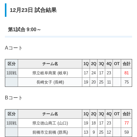
12月23日 試合結果
第1試合 9:00～
Aコート
区分
チーム名
1Q
2Q
3Q
4Q
OT
合計
1回戦
県立岐阜商業 (岐阜)
17
24
17
23
81
長崎女子 (長崎)
19
20
25
11
75
Bコート
区分
チーム名
1Q
2Q
3Q
4Q
OT
合計
1回戦
県立徳山商工 (山口)
19
18
17
23
77
前橋市立前橋 (群馬)
13
9
25
12
59