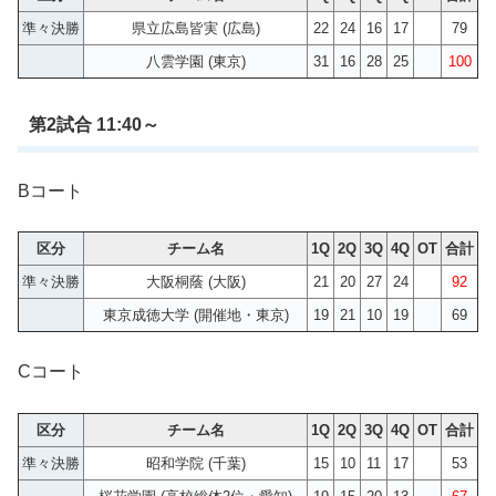
準々決勝
県立広島皆実 (広島)
22
24
16
17
79
八雲学園 (東京)
31
16
28
25
100
第2試合 11:40～
Bコート
区分
チーム名
1Q
2Q
3Q
4Q
OT
合計
準々決勝
大阪桐蔭 (大阪)
21
20
27
24
92
東京成徳大学 (開催地・東京)
19
21
10
19
69
Cコート
区分
チーム名
1Q
2Q
3Q
4Q
OT
合計
準々決勝
昭和学院 (千葉)
15
10
11
17
53