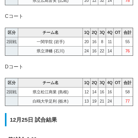
県立広島皆実 (広島)
20
12
32
14
78
Cコート
区分
チーム名
1Q
2Q
3Q
4Q
OT
合計
2回戦
一関学院 (岩手)
20
16
8
11
55
県立津幡 (石川)
24
16
22
14
76
Dコート
区分
チーム名
1Q
2Q
3Q
4Q
OT
合計
2回戦
県立松江商業 (島根)
12
14
16
16
58
白鴎大学足利 (栃木)
13
19
21
24
77
12月25日 試合結果