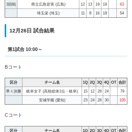
3回戦
県立広島皆実 (広島)
12
13
19
19
63
埼玉栄 (埼玉)
11
8
16
19
54
12月26日 試合結果
第1試合 10:00～
Bコート
区分
チーム名
1Q
2Q
3Q
4Q
OT
合計
準々決勝
岐阜女子 (高校総体1位・岐阜)
15
12
28
24
79
安城学園 (愛知)
23
24
28
30
105
Cコート
区分
チーム名
1Q
2Q
3Q
4Q
OT
合計