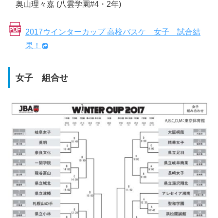
奥山理々嘉 (八雲学園#4・2年)
2017ウインターカップ 高校バスケ 女子 試合結
果！
女子 組合せ