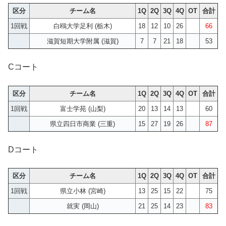
区分
チーム名
1Q
2Q
3Q
4Q
OT
合計
1回戦
白鴎大学足利 (栃木)
18
12
10
26
66
滋賀短期大学附属 (滋賀)
7
7
21
18
53
Cコート
区分
チーム名
1Q
2Q
3Q
4Q
OT
合計
1回戦
富士学苑 (山梨)
20
13
14
13
60
県立四日市商業 (三重)
15
27
19
26
87
Dコート
区分
チーム名
1Q
2Q
3Q
4Q
OT
合計
1回戦
県立小林 (宮崎)
13
25
15
22
75
就実 (岡山)
21
25
14
23
83