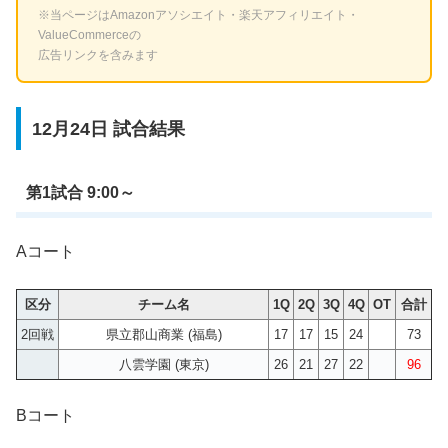
※当ページはAmazonアソシエイト・楽天アフィリエイト・
ValueCommerceの
広告リンクを含みます
12月24日 試合結果
第1試合 9:00～
Aコート
区分
チーム名
1Q
2Q
3Q
4Q
OT
合計
2回戦
県立郡山商業 (福島)
17
17
15
24
73
八雲学園 (東京)
26
21
27
22
96
Bコート