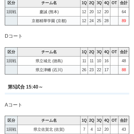
区分
チーム名
1Q
2Q
3Q
4Q
OT
合計
1回戦
慶誠 (熊本)
12
20
12
20
64
京都精華学園 (京都)
12
24
25
28
89
Dコート
区分
チーム名
1Q
2Q
3Q
4Q
OT
合計
1回戦
県立城北 (徳島)
11
11
10
16
48
県立津幡 (石川)
26
23
22
17
88
第5試合 15:40～
Aコート
区分
チーム名
1Q
2Q
3Q
4Q
OT
合計
1回戦
県立佐賀北 (佐賀)
7
4
12
20
43