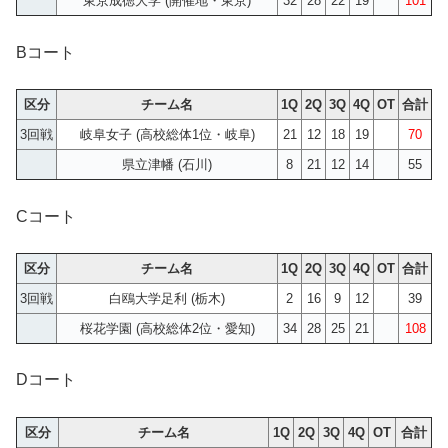
東京成徳大学 (開催地・東京)
32
28
22
19
101
Bコート
区分
チーム名
1Q
2Q
3Q
4Q
OT
合計
3回戦
岐阜女子 (高校総体1位・岐阜)
21
12
18
19
70
県立津幡 (石川)
8
21
12
14
55
Cコート
区分
チーム名
1Q
2Q
3Q
4Q
OT
合計
3回戦
白鴎大学足利 (栃木)
2
16
9
12
39
桜花学園 (高校総体2位・愛知)
34
28
25
21
108
Dコート
区分
チーム名
1Q
2Q
3Q
4Q
OT
合計