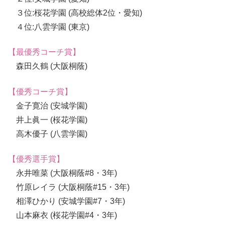
３位:桜花学園 (高校総体2位・愛知)
４位:八雲学園 (東京)
【最優秀コーチ賞】
森田久鶴 (大阪桐蔭)
【優秀コーチ賞】
金子寛治 (安城学園)
井上眞一 (桜花学園)
高木優子 (八雲学園)
【優秀選手賞】
永井唯菜 (大阪桐蔭#8・3年)
竹原レイラ (大阪桐蔭#15・3年)
相澤ひかり (安城学園#7・3年)
山本麻衣 (桜花学園#4・3年)