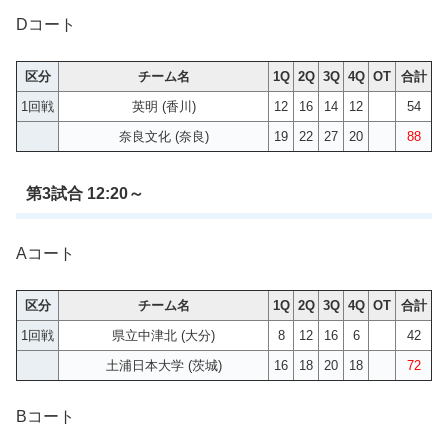
Dコート
区分
チーム名
1Q
2Q
3Q
4Q
OT
合計
1回戦
英明 (香川)
12
16
14
12
54
奈良文化 (奈良)
19
22
27
20
88
第3試合 12:20～
Aコート
区分
チーム名
1Q
2Q
3Q
4Q
OT
合計
1回戦
県立中津北 (大分)
8
12
16
6
42
土浦日本大学 (茨城)
16
18
20
18
72
Bコート