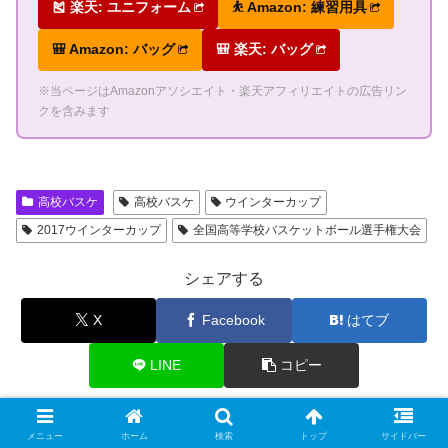
🎽 楽天: ユニフォーム
⛹ Amazon: 練習用具
🎒 Amazon: バッグ
🎒 楽天: バッグ
※当ページはAmazonアソシエイト・楽天アフィリエイトの広告リン
クを含みます
高校バスケ
高校バスケ
ウインターカップ
2017ウインターカップ
全国高等学校バスケットボール選手権大会
シェアする
X
Facebook
はてブ
LINE
コピー
フォローする
メニュー
ホーム
検索
トップ
サイドバー