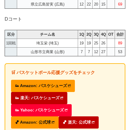
県立広島皆実 (広島)
12
22
20
15
69
Dコート
区分
チーム名
1Q
2Q
3Q
4Q
OT
合計
1回戦
埼玉栄 (埼玉)
19
19
25
26
89
山形市立商業 (山形)
7
7
12
27
53
🛒 バスケットボール応援グッズをチェック
👟 Amazon: バスケシューズ
👟 楽天: バスケシューズ
👟 Yahoo: バスケシューズ
🏀 Amazon: 公式球
🏀 楽天: 公式球