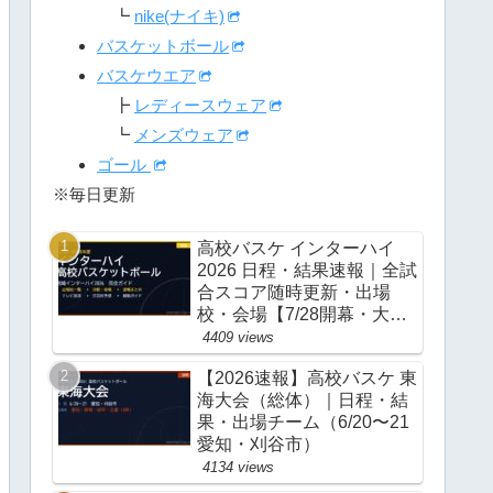
┗
nike(ナイキ)
バスケットボール
バスケウエア
┣
レディースウェア
┗
メンズウェア
ゴール
※毎日更新
高校バスケ インターハイ
2026 日程・結果速報｜全試
合スコア随時更新・出場
校・会場【7/28開幕・大
阪】
4409 views
【2026速報】高校バスケ 東
海大会（総体）｜日程・結
果・出場チーム（6/20〜21
愛知・刈谷市）
4134 views