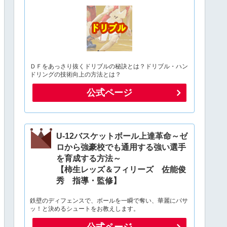
ＤＦをあっさり抜くドリブルの秘訣とは？ドリブル・ハン
ドリングの技術向上の方法とは？
公式ページ
U-12バスケットボール上達革命～ゼ
ロから強豪校でも通用する強い選手
を育成する方法～
【柿生レッズ＆フィリーズ 佐能俊
秀 指導・監修】
鉄壁のディフェンスで、ボールを一瞬で奪い、華麗にパサ
ッ！と決めるシュートをお教えします。
公式ページ