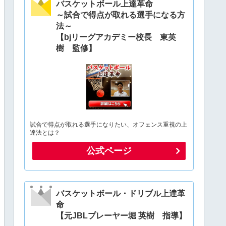
バスケットボール上達革命
～試合で得点が取れる選手になる方
法～
【bjリーグアカデミー校長 東英
樹 監修】
試合で得点が取れる選手になりたい、オフェンス重視の上
達法とは？
公式ページ
バスケットボール・ドリブル上達革
命
【元JBLプレーヤー堀 英樹 指導】