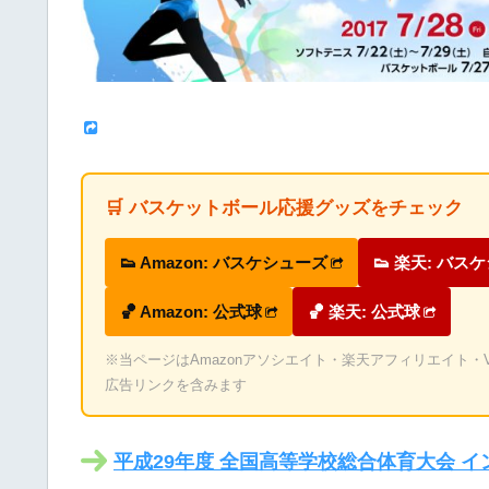
🛒 バスケットボール応援グッズをチェック
👟 Amazon: バスケシューズ
👟 楽天: バス
🏀 Amazon: 公式球
🏀 楽天: 公式球
※当ページはAmazonアソシエイト・楽天アフィリエイト・Valu
広告リンクを含みます
平成29年度 全国高等学校総合体育大会 イ