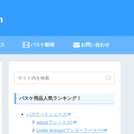
ース
バスケ動画
お問い合わせ
バスケ用品人気ランキング！
バスケットシューズ
┣
asics(アシックス)
┣
Under Armour(アンダーアーマー)