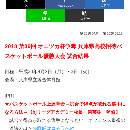
X
Facebook
はてブ
LINE
コピー
2018.04.04
2026.05.17
2018 第39回 オニツカ杯争奪 兵庫県高校招待バ
スケットボール優勝大会 試合結果
日程：平成30年4月2日（月）・3日（火）
会場：兵庫県立総合体育館
[PR]
★バスケットボール上達革命～試合で得点が取れる選手に
なる方法～【bjリーグアカデミー校長 東英樹 監修】
試合で得点が取れる選手になりたい、オフェンス重視の
上達法とは？
⇒詳細はコチラへ