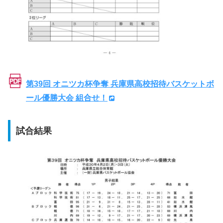
第39回 オニツカ杯争奪 兵庫県高校招待バスケットボ
ール優勝大会 組合せ！
試合結果