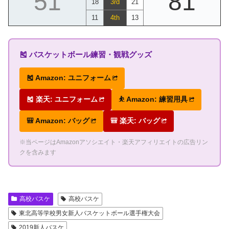
51
81
18
3rd
21
11
4th
13
🎽 バスケットボール練習・観戦グッズ
🎽 Amazon: ユニフォーム
🎽 楽天: ユニフォーム
⛹ Amazon: 練習用具
🎒 Amazon: バッグ
🎒 楽天: バッグ
※当ページはAmazonアソシエイト・楽天アフィリエイトの広告リン
クを含みます
高校バスケ
高校バスケ
東北高等学校男女新人バスケットボール選手権大会
2019新人バスケ