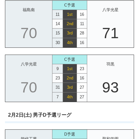
C予選
福島南
八学光星
11
1st
16
14
2nd
11
70
71
15
3rd
28
30
4th
16
C予選
八学光星
羽黒
9
1st
23
23
2nd
16
70
93
31
3rd
27
7
4th
27
2月2日(土) 男子D予選リーグ
D予選
能代工業
聖和学園