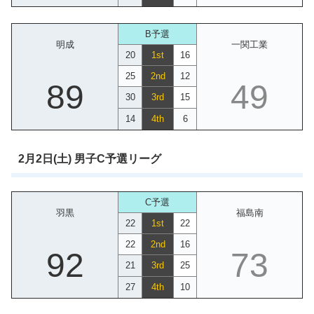
B予選
明成
一関工業
20
1st
16
25
2nd
12
89
49
30
3rd
15
14
4th
6
2月2日(土) 男子C予選リーグ
C予選
羽黒
福島南
22
1st
22
22
2nd
16
92
73
21
3rd
25
27
4th
10