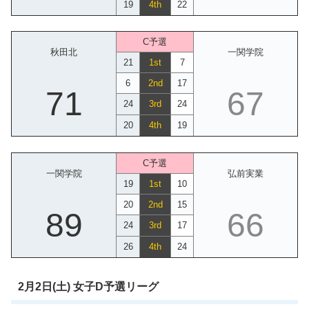
19
4th
22
C予選
秋田北
一関学院
21
1st
7
6
2nd
17
71
67
24
3rd
24
20
4th
19
C予選
一関学院
弘前実業
19
1st
10
20
2nd
15
89
66
24
3rd
17
26
4th
24
2月2日(土) 女子D予選リーグ