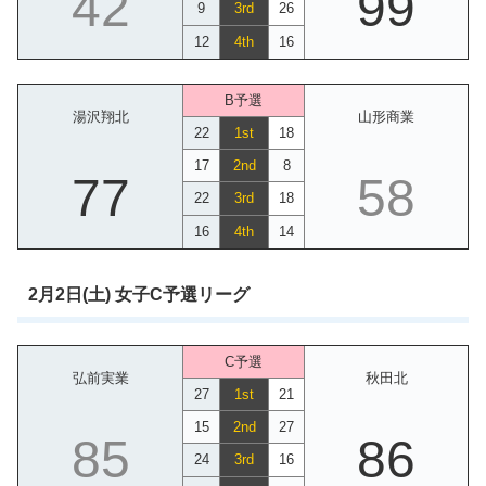
42
99
9
3rd
26
12
4th
16
B予選
湯沢翔北
山形商業
22
1st
18
17
2nd
8
77
58
22
3rd
18
16
4th
14
2月2日(土) 女子C予選リーグ
C予選
弘前実業
秋田北
27
1st
21
15
2nd
27
85
86
24
3rd
16