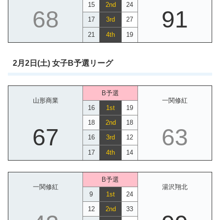
15
2nd
24
68
91
17
3rd
27
21
4th
19
2月2日(土) 女子B予選リーグ
B予選
山形商業
一関修紅
16
1st
19
18
2nd
18
67
63
16
3rd
12
17
4th
14
B予選
一関修紅
湯沢翔北
9
1st
24
12
2nd
33