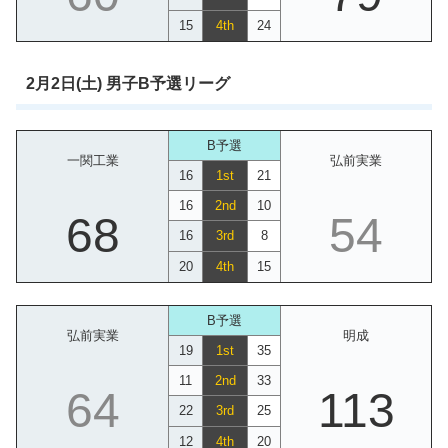
15
4th
24
2月2日(土) 男子B予選リーグ
B予選
一関工業
弘前実業
16
1st
21
16
2nd
10
68
54
16
3rd
8
20
4th
15
B予選
弘前実業
明成
19
1st
35
11
2nd
33
64
113
22
3rd
25
12
4th
20