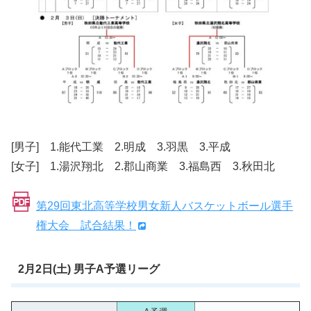
[男子] 1.能代工業 2.明成 3.羽黒 3.平成
[女子] 1.湯沢翔北 2.郡山商業 3.福島西 3.秋田北
第29回東北高等学校男女新人バスケットボール選手
権大会 試合結果！
2月2日(土) 男子A予選リーグ