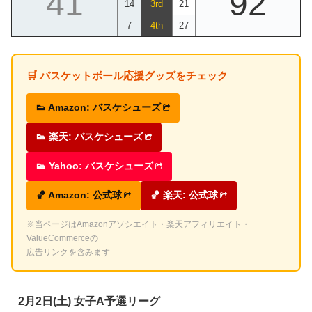
41
92
14
3rd
21
7
4th
27
🛒 バスケットボール応援グッズをチェック
👟 Amazon: バスケシューズ
👟 楽天: バスケシューズ
👟 Yahoo: バスケシューズ
🏀 Amazon: 公式球
🏀 楽天: 公式球
※当ページはAmazonアソシエイト・楽天アフィリエイト・
ValueCommerceの
広告リンクを含みます
2月2日(土) 女子A予選リーグ