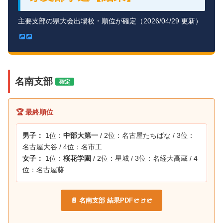
主要支部の県大会出場校・順位が確定（2026/04/29 更新）
名南支部
確定
🏆 最終順位
男子：
1位：
中部大第一
/ 2位：名古屋たちばな / 3位：
名古屋大谷 / 4位：名市工
女子：
1位：
桜花学園
/ 2位：星城 / 3位：名経大高蔵 / 4
位：名古屋葵
📄 名南支部 結果PDF