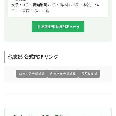
女子：
1位：
愛知黎明
/ 2位：清林館 / 3位：木曽川 / 4
位：一宮西 / 5位：一宮
📄 尾張支部 結果PDF
他支部 公式PDFリンク
西三河男子
西三河女子
知多