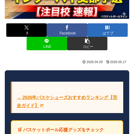
X
Facebook
はてブ
LINE
コピー
2026.04.29
2026.05.17
👟
バスケシューズ選びに迷ったら
→ 2026年バスケシューズおすすめランキング【完
全ガイド】
🛒 バスケットボール応援グッズをチェック