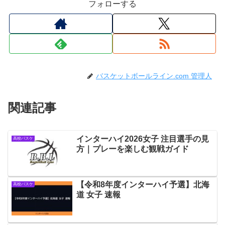
フォローする
バスケットボールライン.com 管理人
関連記事
インターハイ2026女子 注目選手の見
高校バスケ
方｜プレーを楽しむ観戦ガイド
【令和8年度インターハイ予選】北海
高校バスケ
道 女子 速報