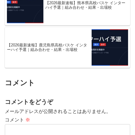
【2026最新速報】熊本県高校バスケ インター
ハイ予選｜組み合わせ・結果・出場校
【2026最新速報】鹿児島県高校バスケ インタ
ーハイ予選｜組み合わせ・結果・出場校
コメント
コメントをどうぞ
メールアドレスが公開されることはありません。
コメント
※