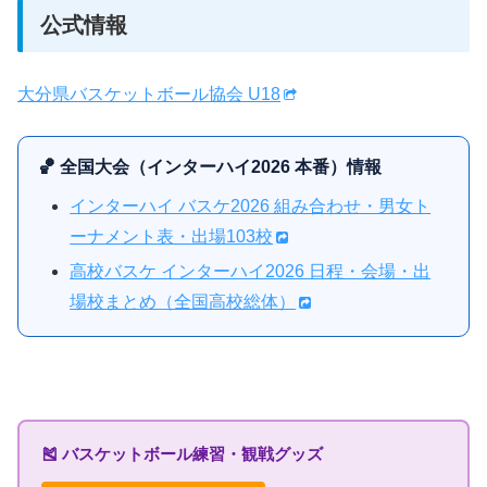
公式情報
大分県バスケットボール協会 U18
🏀 全国大会（インターハイ2026 本番）情報
インターハイ バスケ2026 組み合わせ・男女ト
ーナメント表・出場103校
高校バスケ インターハイ2026 日程・会場・出
場校まとめ（全国高校総体）
🎽 バスケットボール練習・観戦グッズ