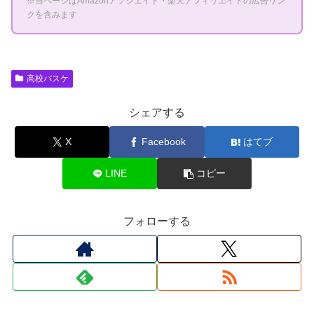
※当ページはAmazonアソシエイト・楽天アフィリエイトの広告リン
クを含みます
高校バスケ
シェアする
X
Facebook
はてブ
LINE
コピー
フォローする