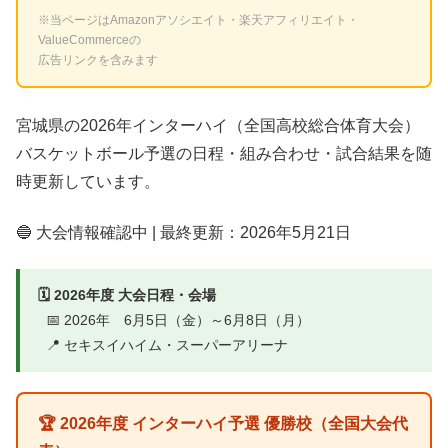
※当ページはAmazonアソシエイト・楽天アフィリエイト・
ValueCommerceの
広告リンクを含みます
宮城県の2026年インターハイ（全国高校総合体育大会）
バスケットボール予選の日程・組み合わせ・試合結果を随
時更新しています。
🔵 大会情報確認中 | 最終更新：2026年5月21日
🗓️ 2026年度 大会日程・会場
📅 2026年 6月5日（金）～6月8日（月）
📍 セキスイハイム・スーパーアリーナ
🏆 2026年度 インターハイ予選 優勝校（全国大会代