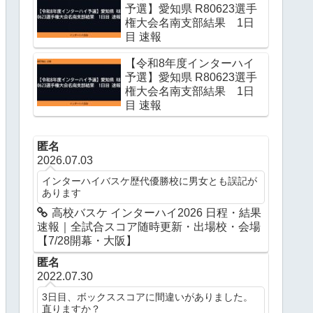
予選】愛知県 R80623選手
権大会名南支部結果 1日
目 速報
【令和8年度インターハイ
予選】愛知県 R80623選手
権大会名南支部結果 1日
目 速報
匿名
2026.07.03
インターハイバスケ歴代優勝校に男女とも誤記が
あります
高校バスケ インターハイ2026 日程・結果
速報｜全試合スコア随時更新・出場校・会場
【7/28開幕・大阪】
匿名
2022.07.30
3日目、ボックススコアに間違いがありました。
直りますか？