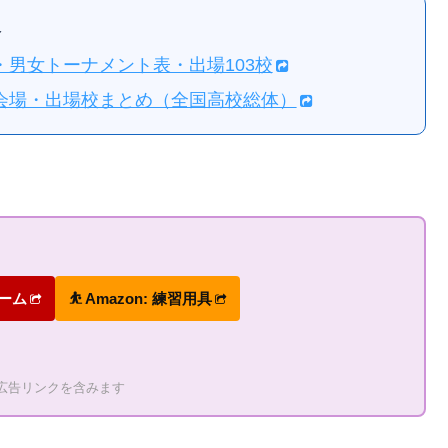
報
せ・男女トーナメント表・出場103校
程・会場・出場校まとめ（全国高校総体）
ォーム
⛹ Amazon: 練習用具
の広告リンクを含みます