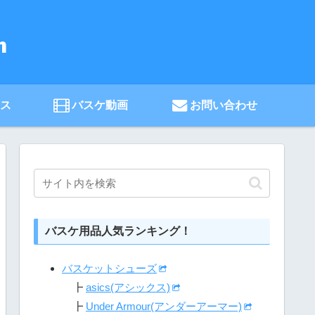
ース
バスケ動画
お問い合わせ
バスケ用品人気ランキング！
バスケットシューズ
┣
asics(アシックス)
┣
Under Armour(アンダーアーマー)