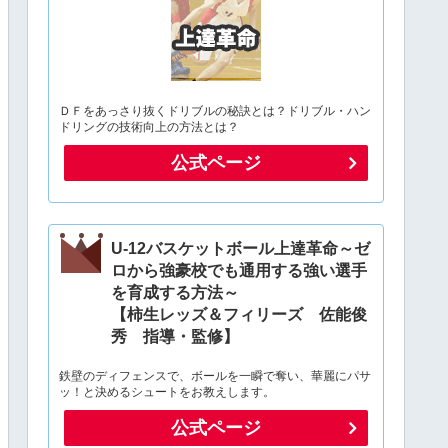
ＤＦをあっさり抜くドリブルの秘訣とは？ドリブル・ハン
ドリングの技術向上の方法とは？
公式ページ
U-12バスケットボール上達革命～ゼ
ロから強豪校でも通用する強い選手
を育成する方法～
【柿生レッズ＆フィリーズ 佐能俊
秀 指導・監修】
鉄壁のディフェンスで、ボールを一瞬で奪い、華麗にパサ
ッ！と決めるシュートをお教えします。
公式ページ