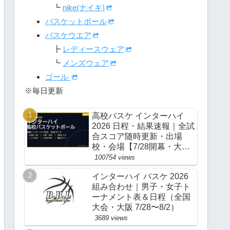
┗
nike(ナイキ)
バスケットボール
バスケウエア
┣
レディースウェア
┗
メンズウェア
ゴール
※毎日更新
高校バスケ インターハイ
2026 日程・結果速報｜全試
合スコア随時更新・出場
校・会場【7/28開幕・大
阪】
100754 views
インターハイ バスケ 2026
組み合わせ｜男子・女子ト
ーナメント表＆日程（全国
大会・大阪 7/28〜8/2）
3689 views