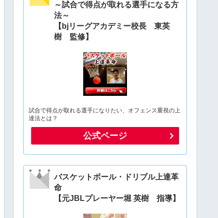
～試合で得点が取れる選手になる方
法～
【bjリーグアカデミー校長 東英
樹 監修】
試合で得点が取れる選手になりたい、オフェンス重視の上
達法とは？
公式ページ
バスケットボール・ドリブル上達革
命
【元JBLプレーヤー堀 英樹 指導】