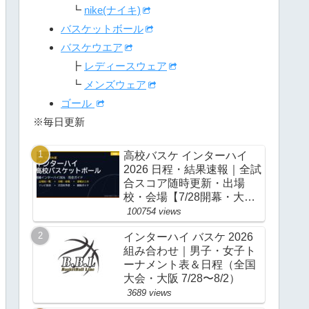
┗
nike(ナイキ)
バスケットボール
バスケウエア
┣
レディースウェア
┗
メンズウェア
ゴール
※毎日更新
高校バスケ インターハイ
2026 日程・結果速報｜全試
合スコア随時更新・出場
校・会場【7/28開幕・大
阪】
100754 views
インターハイ バスケ 2026
組み合わせ｜男子・女子ト
ーナメント表＆日程（全国
大会・大阪 7/28〜8/2）
3689 views