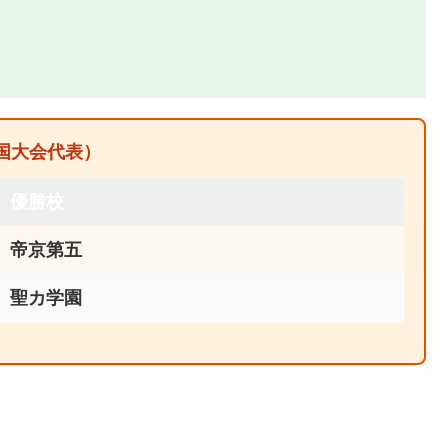
全国大会代表）
優勝校
帝京第五
聖カ学園