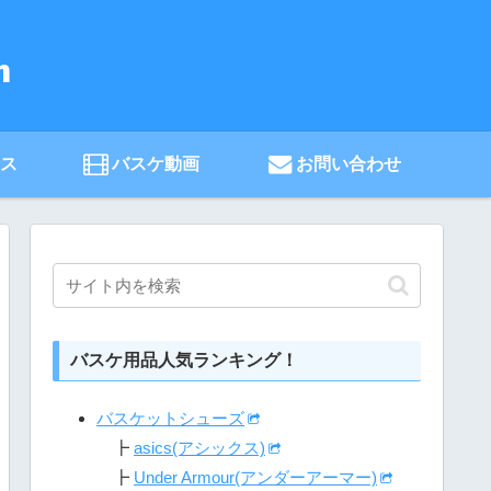
ース
バスケ動画
お問い合わせ
バスケ用品人気ランキング！
バスケットシューズ
┣
asics(アシックス)
┣
Under Armour(アンダーアーマー)