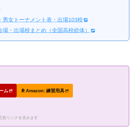
報
せ・男女トーナメント表・出場103校
程・会場・出場校まとめ（全国高校総体）
ォーム
⛹ Amazon: 練習用具
の広告リンクを含みます