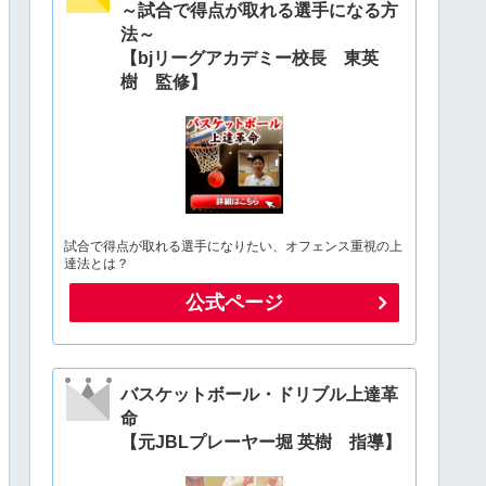
～試合で得点が取れる選手になる方
法～
【bjリーグアカデミー校長 東英
樹 監修】
試合で得点が取れる選手になりたい、オフェンス重視の上
達法とは？
公式ページ
バスケットボール・ドリブル上達革
命
【元JBLプレーヤー堀 英樹 指導】