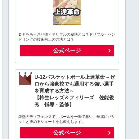
ＤＦをあっさり抜くドリブルの秘訣とは？ドリブル・ハン
ドリングの技術向上の方法とは？
公式ページ
U-12バスケットボール上達革命～ゼ
ロから強豪校でも通用する強い選手
を育成する方法～
【柿生レッズ＆フィリーズ 佐能俊
秀 指導・監修】
鉄壁のディフェンスで、ボールを一瞬で奪い、華麗にパサ
ッ！と決めるシュートをお教えします。
公式ページ