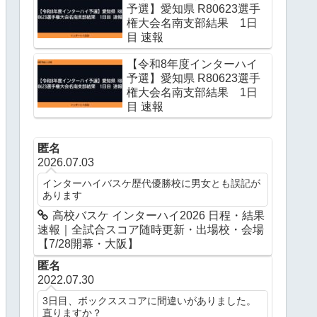
予選】愛知県 R80623選手
権大会名南支部結果 1日
目 速報
【令和8年度インターハイ
予選】愛知県 R80623選手
権大会名南支部結果 1日
目 速報
匿名
2026.07.03
インターハイバスケ歴代優勝校に男女とも誤記が
あります
高校バスケ インターハイ2026 日程・結果
速報｜全試合スコア随時更新・出場校・会場
【7/28開幕・大阪】
匿名
2022.07.30
3日目、ボックススコアに間違いがありました。
直りますか？