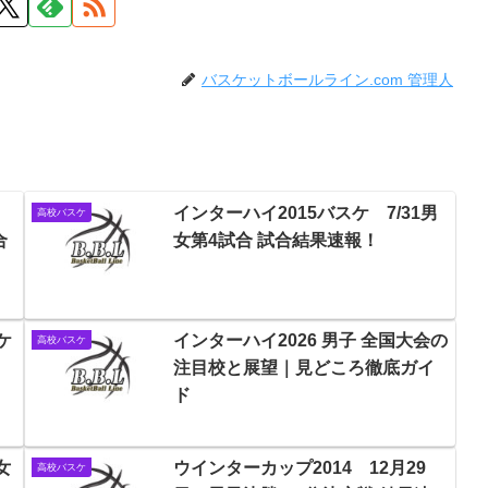
バスケットボールライン.com 管理人
奪
インターハイ2015バスケ 7/31男
高校バスケ
合
女第4試合 試合結果速報！
ケ
インターハイ2026 男子 全国大会の
高校バスケ
注目校と展望｜見どころ徹底ガイ
ド
女
ウインターカップ2014 12月29
高校バスケ