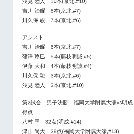
浅見 陸人 10本(京北,#10)
吉川 治耀 8本(京北,#7)
川久保 駿 7本(京北,#6)
アシスト
吉川 治耀 6本(京北,#7)
蒲澤 琢巳 5本(藤枝明誠,#5)
伊藤 大和 4本(藤枝明誠,#4)
川久保 駿 3本(京北,#6)
浅見 陸人 3本(京北,#10)
第2試合 男子決勝 福岡大学附属大濠vs明成
得点
八村 塁 32点(明成,#14)
津山 尚大 28点(福岡大学附属大濠,#13)