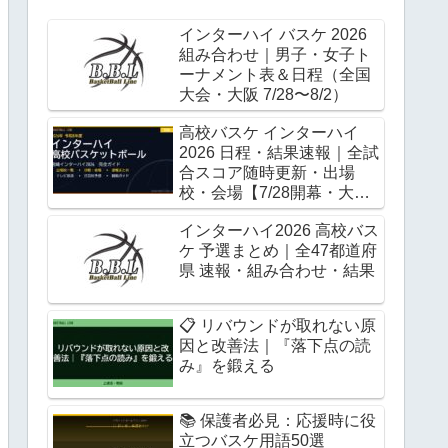
インターハイ バスケ 2026
組み合わせ｜男子・女子ト
ーナメント表＆日程（全国
大会・大阪 7/28〜8/2）
高校バスケ インターハイ
2026 日程・結果速報｜全試
合スコア随時更新・出場
校・会場【7/28開幕・大
阪】
インターハイ2026 高校バス
ケ 予選まとめ｜全47都道府
県 速報・組み合わせ・結果
📋 リバウンドが取れない原
因と改善法｜『落下点の読
み』を鍛える
📚 保護者必見：応援時に役
立つバスケ用語50選