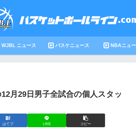
WJBL ニュース
バスケニュース
NBAニュ
の12月29日男子全試合の個人スタッ
はてブ
LINE
コピー