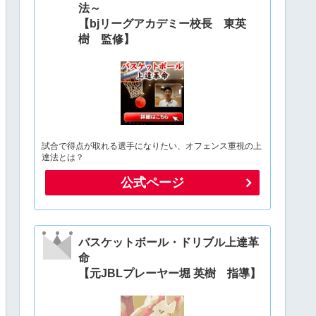
法～
【bjリーグアカデミー校長 東英
樹 監修】
試合で得点が取れる選手になりたい、オフェンス重視の上
達法とは？
公式ページ
バスケットボール・ドリブル上達革
命
【元JBLプレーヤー堀 英樹 指導】