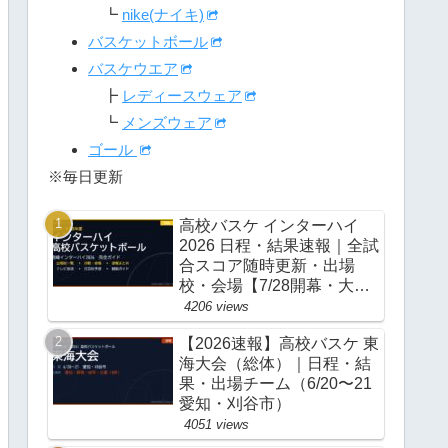
┗
nike(ナイキ)
バスケットボール
バスケウエア
┣
レディースウェア
┗
メンズウェア
ゴール
※毎日更新
高校バスケ インターハイ
2026 日程・結果速報｜全試
合スコア随時更新・出場
校・会場【7/28開幕・大
阪】
4206 views
【2026速報】高校バスケ 東
海大会（総体）｜日程・結
果・出場チーム（6/20〜21
愛知・刈谷市）
4051 views