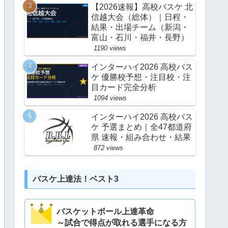
【2026速報】高校バスケ 北
信越大会（総体）｜日程・
結果・出場チーム（新潟・
富山・石川・福井・長野）
1190 views
インターハイ2026 高校バス
ケ 優勝校予想・注目校・注
目カード完全分析
1094 views
インターハイ2026 高校バス
ケ 予選まとめ｜全47都道府
県 速報・組み合わせ・結果
872 views
バスケ上達法！ベスト3
バスケットボール上達革命
～試合で得点が取れる選手になる方