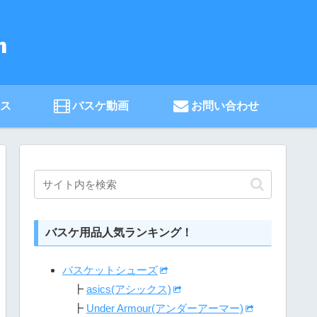
ース
バスケ動画
お問い合わせ
バスケ用品人気ランキング！
バスケットシューズ
┣
asics(アシックス)
┣
Under Armour(アンダーアーマー)