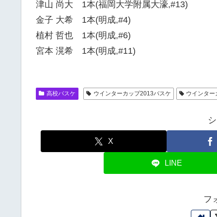
津山 尚大 1本(福岡大学附属大濠,#13)
金子 大希 1本(明成,#4)
植村 哲也 1本(明成,#6)
宮本 滉希 1本(明成,#11)
高校バスケ
ウインターカップ2013バスケ
ウインター
シ
X
LINE
フ