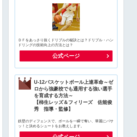
ＤＦをあっさり抜くドリブルの秘訣とは？ドリブル・ハン
ドリングの技術向上の方法とは？
公式ページ
U-12バスケットボール上達革命～ゼ
ロから強豪校でも通用する強い選手
を育成する方法～
【柿生レッズ＆フィリーズ 佐能俊
秀 指導・監修】
鉄壁のディフェンスで、ボールを一瞬で奪い、華麗にパサ
ッ！と決めるシュートをお教えします。
公式ページ