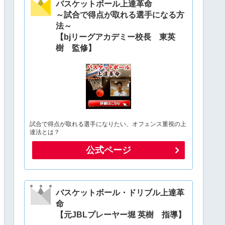
バスケットボール上達革命
～試合で得点が取れる選手になる方
法～
【bjリーグアカデミー校長 東英
樹 監修】
試合で得点が取れる選手になりたい、オフェンス重視の上
達法とは？
公式ページ
バスケットボール・ドリブル上達革
命
【元JBLプレーヤー堀 英樹 指導】