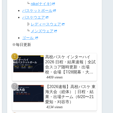
┗
nike(ナイキ)
バスケットボール
バスケウエア
┣
レディースウェア
┗
メンズウェア
ゴール
※毎日更新
高校バスケ インターハイ
2026 日程・結果速報｜全試
合スコア随時更新・出場
校・会場【7/28開幕・大
阪】
4409 views
【2026速報】高校バスケ 東
海大会（総体）｜日程・結
果・出場チーム（6/20〜21
愛知・刈谷市）
4134 views