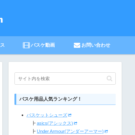
ース
バスケ動画
お問い合わせ
バスケ用品人気ランキング！
バスケットシューズ
┣
asics(アシックス)
┣
Under Armour(アンダーアーマー)