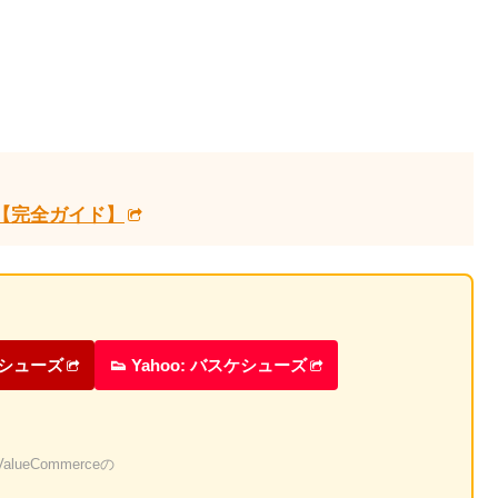
グ【完全ガイド】
ケシューズ
👟 Yahoo: バスケシューズ
eCommerceの