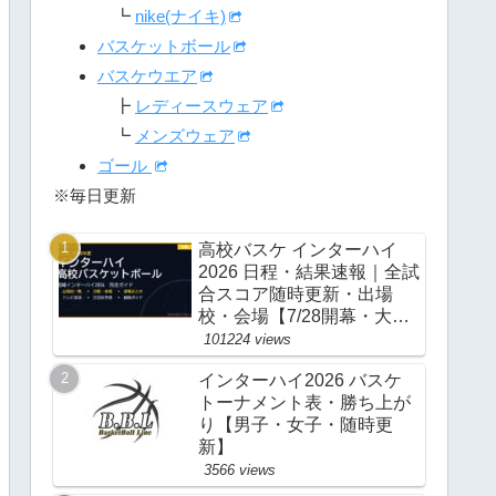
┗
nike(ナイキ)
バスケットボール
バスケウエア
┣
レディースウェア
┗
メンズウェア
ゴール
※毎日更新
高校バスケ インターハイ
2026 日程・結果速報｜全試
合スコア随時更新・出場
校・会場【7/28開幕・大
阪】
101224 views
インターハイ2026 バスケ
トーナメント表・勝ち上が
り【男子・女子・随時更
新】
3566 views