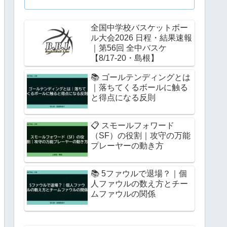
全国中学校バスケットボー
ル大会2026 日程・結果速報
｜第56回 全中バスケ
【8/17-20・島根】
📚 ゴールテンディングとは
｜落ちてくるボールに触る
と得点になる反則
📋 スモールフォワード
（SF）の役割｜攻守の万能
プレーヤーの動き方
📚 5ファウルで退場？｜個
人ファウルの数え方とチー
ムファウルの関係