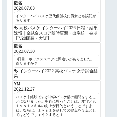
匿名
2026.07.03
インターハイバスケ歴代優勝校に男女とも誤記が
あります
高校バスケ インターハイ2026 日程・結果
速報｜全試合スコア随時更新・出場校・会場
【7/28開幕・大阪】
匿名
2022.07.30
3日目、ボックススコアに間違いがありました。
直りますか？
インターハイ2022 高校バスケ 女子試合結
果！
YM
2021.12.27
バスケ未経験ですが中学バスケ部の顧問をするこ
とになりました。率直に思ったことは、攻守とも
１ｖｓ１スキルの向上が目的ということですよ
ね。ならば、１ｖｓ１を制しての得点を３点とし
てはどうでしょう？すると１...