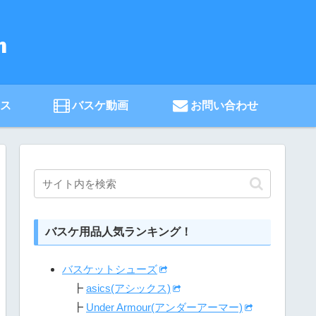
ース
バスケ動画
お問い合わせ
バスケ用品人気ランキング！
バスケットシューズ
┣
asics(アシックス)
┣
Under Armour(アンダーアーマー)