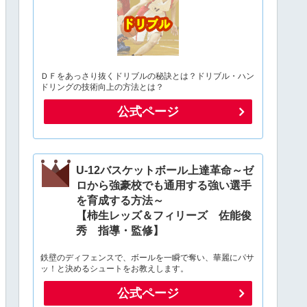
ＤＦをあっさり抜くドリブルの秘訣とは？ドリブル・ハン
ドリングの技術向上の方法とは？
公式ページ
U-12バスケットボール上達革命～ゼ
ロから強豪校でも通用する強い選手
を育成する方法～
【柿生レッズ＆フィリーズ 佐能俊
秀 指導・監修】
鉄壁のディフェンスで、ボールを一瞬で奪い、華麗にパサ
ッ！と決めるシュートをお教えします。
公式ページ