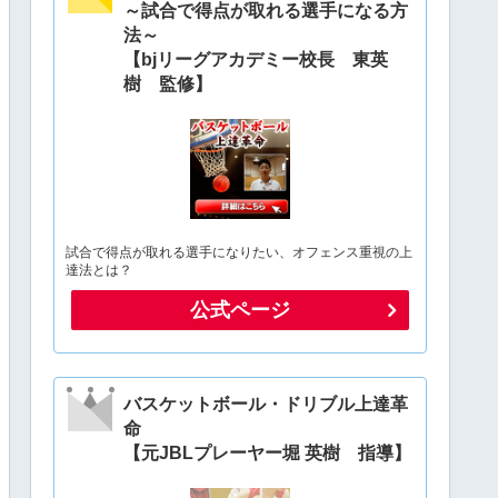
～試合で得点が取れる選手になる方
法～
【bjリーグアカデミー校長 東英
樹 監修】
試合で得点が取れる選手になりたい、オフェンス重視の上
達法とは？
公式ページ
バスケットボール・ドリブル上達革
命
【元JBLプレーヤー堀 英樹 指導】