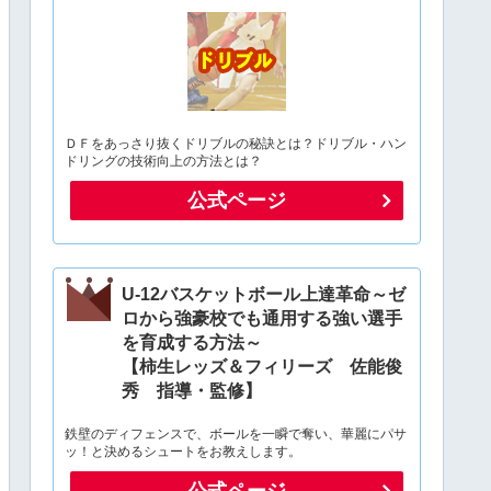
ＤＦをあっさり抜くドリブルの秘訣とは？ドリブル・ハン
ドリングの技術向上の方法とは？
公式ページ
U-12バスケットボール上達革命～ゼ
ロから強豪校でも通用する強い選手
を育成する方法～
【柿生レッズ＆フィリーズ 佐能俊
秀 指導・監修】
鉄壁のディフェンスで、ボールを一瞬で奪い、華麗にパサ
ッ！と決めるシュートをお教えします。
公式ページ