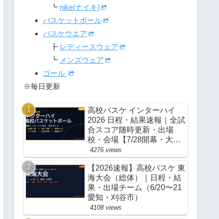
┗
nike(ナイキ)
バスケットボール
バスケウエア
┣
レディースウェア
┗
メンズウェア
ゴール
※毎日更新
高校バスケ インターハイ
2026 日程・結果速報｜全試
合スコア随時更新・出場
校・会場【7/28開幕・大
阪】
4276 views
【2026速報】高校バスケ 東
海大会（総体）｜日程・結
果・出場チーム（6/20〜21
愛知・刈谷市）
4108 views