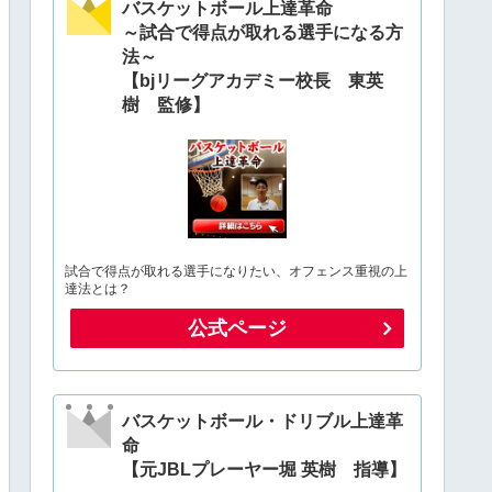
バスケットボール上達革命
～試合で得点が取れる選手になる方
法～
【bjリーグアカデミー校長 東英
樹 監修】
試合で得点が取れる選手になりたい、オフェンス重視の上
達法とは？
公式ページ
バスケットボール・ドリブル上達革
命
【元JBLプレーヤー堀 英樹 指導】