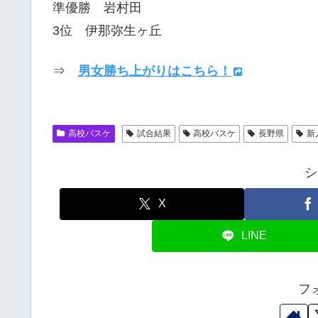
準優勝 岩村田
3位 伊那弥生ヶ丘
⇒
男女勝ち上がりはこちら！
高校バスケ
試合結果
高校バスケ
長野県
新
シ
X
LINE
フ