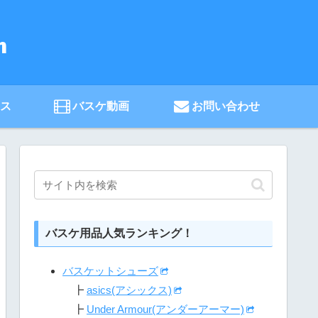
ース
バスケ動画
お問い合わせ
バスケ用品人気ランキング！
バスケットシューズ
┣
asics(アシックス)
┣
Under Armour(アンダーアーマー)