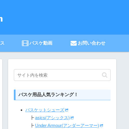
ース
バスケ動画
お問い合わせ
バスケ用品人気ランキング！
バスケットシューズ
┣
asics(アシックス)
┣
Under Armour(アンダーアーマー)