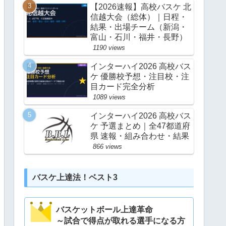
【2026速報】高校バスケ 北
信越大会（総体）｜日程・
結果・出場チーム（新潟・
富山・石川・福井・長野）
1190 views
インターハイ2026 高校バス
ケ 優勝校予想・注目校・注
目カード完全分析
1089 views
インターハイ2026 高校バス
ケ 予選まとめ｜全47都道府
県 速報・組み合わせ・結果
866 views
バスケ上達法！ベスト3
バスケットボール上達革命
～試合で得点が取れる選手になる方