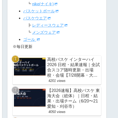
┗
nike(ナイキ)
バスケットボール
バスケウエア
┣
レディースウェア
┗
メンズウェア
ゴール
※毎日更新
高校バスケ インターハイ
2026 日程・結果速報｜全試
合スコア随時更新・出場
校・会場【7/28開幕・大
阪】
4201 views
【2026速報】高校バスケ 東
海大会（総体）｜日程・結
果・出場チーム（6/20〜21
愛知・刈谷市）
4050 views