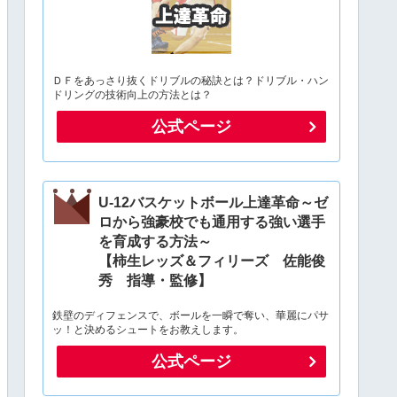
ＤＦをあっさり抜くドリブルの秘訣とは？ドリブル・ハン
ドリングの技術向上の方法とは？
公式ページ
U-12バスケットボール上達革命～ゼ
ロから強豪校でも通用する強い選手
を育成する方法～
【柿生レッズ＆フィリーズ 佐能俊
秀 指導・監修】
鉄壁のディフェンスで、ボールを一瞬で奪い、華麗にパサ
ッ！と決めるシュートをお教えします。
公式ページ