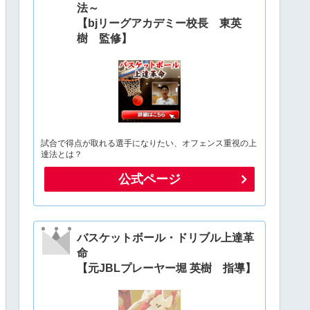
法～
【bjリーグアカデミー校長 東英
樹 監修】
試合で得点が取れる選手になりたい、オフェンス重視の上
達法とは？
公式ページ
バスケットボール・ドリブル上達革
命
【元JBLプレーヤー堀 英樹 指導】