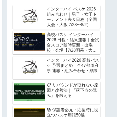
インターハイ バスケ 2026
組み合わせ｜男子・女子ト
ーナメント表＆日程（全国
大会・大阪 7/28〜8/2）
高校バスケ インターハイ
2026 日程・結果速報｜全試
合スコア随時更新・出場
校・会場【7/28開幕・大
阪】
インターハイ2026 高校バス
ケ 予選まとめ｜全47都道府
県 速報・組み合わせ・結果
📋 リバウンドが取れない原
因と改善法｜『落下点の読
み』を鍛える
📚 保護者必見：応援時に役
立つバスケ用語50選