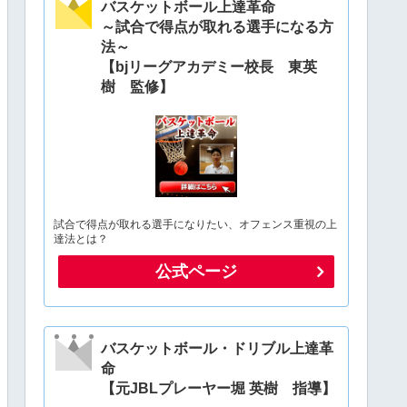
バスケットボール上達革命
～試合で得点が取れる選手になる方
法～
【bjリーグアカデミー校長 東英
樹 監修】
試合で得点が取れる選手になりたい、オフェンス重視の上
達法とは？
公式ページ
バスケットボール・ドリブル上達革
命
【元JBLプレーヤー堀 英樹 指導】