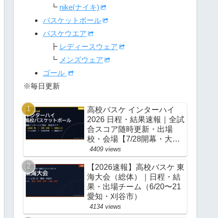
┗
nike(ナイキ)
バスケットボール
バスケウエア
┣
レディースウェア
┗
メンズウェア
ゴール
※毎日更新
高校バスケ インターハイ
2026 日程・結果速報｜全試
合スコア随時更新・出場
校・会場【7/28開幕・大
阪】
4409 views
【2026速報】高校バスケ 東
海大会（総体）｜日程・結
果・出場チーム（6/20〜21
愛知・刈谷市）
4134 views