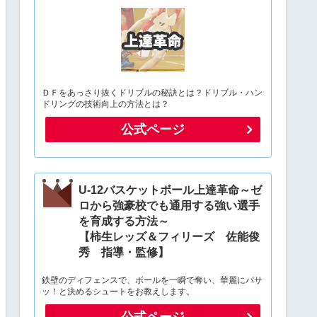
ＤＦをあっさり抜くドリブルの秘訣とは？ドリブル・ハン
ドリングの技術向上の方法とは？
公式ページ
U-12バスケットボール上達革命～ゼ
ロから強豪校でも通用する強い選手
を育成する方法～
【柿生レッズ＆フィリーズ 佐能俊
秀 指導・監修】
鉄壁のディフェンスで、ボールを一瞬で奪い、華麗にパサ
ッ！と決めるシュートをお教えします。
公式ページ