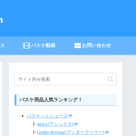
ース
バスケ動画
お問い合わせ
バスケ用品人気ランキング！
バスケットシューズ
┣
asics(アシックス)
┣
Under Armour(アンダーアーマー)