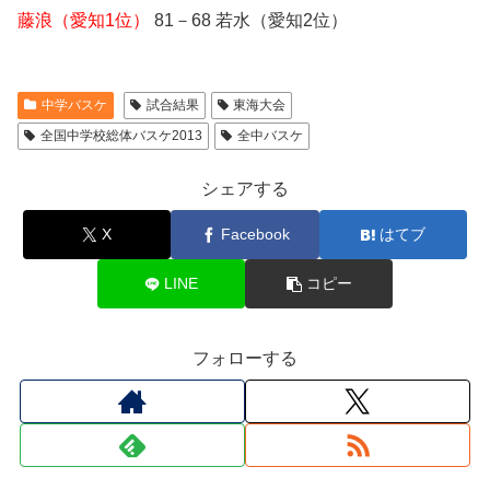
藤浪（愛知1位）
81－68 若水（愛知2位）
中学バスケ
試合結果
東海大会
全国中学校総体バスケ2013
全中バスケ
シェアする
X
Facebook
はてブ
LINE
コピー
フォローする