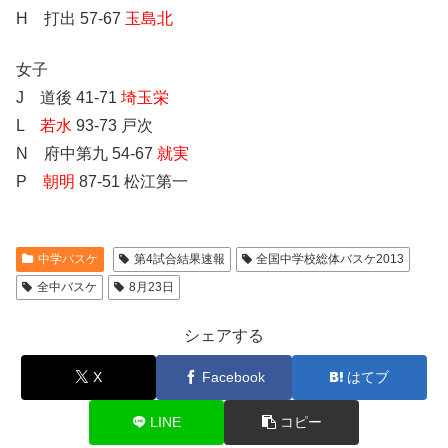
H 打出 57-67
玉島北
女子
J 道後 41-71
埼玉栄
L
若水
93-73 戸次
N 府中第九 54-67
就実
P
朝明
87-51 松江第一
中学バスケ
第4試合結果速報
全国中学校総体バスケ2013
全中バスケ
8月23日
シェアする
X
Facebook
はてブ
LINE
コピー