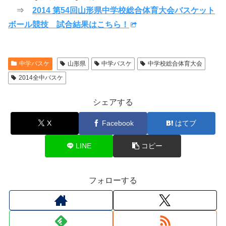
⇒
2014 第54回山形県中学校総合体育大会バスケット
ボール競技 試合結果はこちら！
中学バスケ
山形県
中学バスケ
中学校総合体育大会
2014全中バスケ
シェアする
X
Facebook
はてブ
LINE
コピー
フォローする