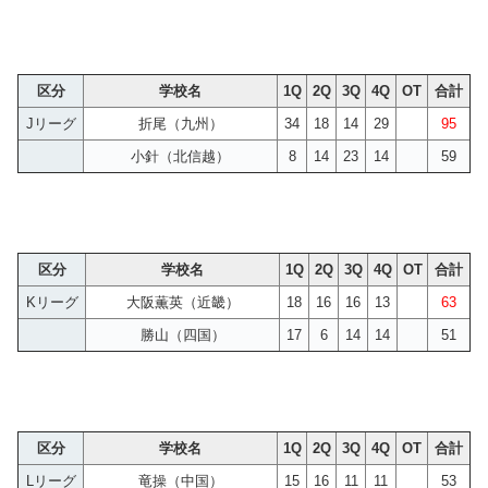
区分
学校名
1Q
2Q
3Q
4Q
OT
合計
Jリーグ
折尾（九州）
34
18
14
29
95
小針（北信越）
8
14
23
14
59
区分
学校名
1Q
2Q
3Q
4Q
OT
合計
Kリーグ
大阪薫英（近畿）
18
16
16
13
63
勝山（四国）
17
6
14
14
51
区分
学校名
1Q
2Q
3Q
4Q
OT
合計
Lリーグ
竜操（中国）
15
16
11
11
53