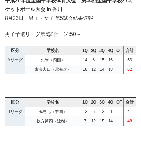
平成26年度全国中学校体育大会 第44回全国中学校バス
ケットボール大会 in 香川
8月23日 男子・女子 第5試合結果速報
男子予選リーグ第5試合 14:50～
区分
学校名
1Q
2Q
3Q
4Q
OT
合計
Aリーグ
久米（四国）
14
8
15
16
53
東海大四（北海道）
18
12
14
18
62
区分
学校名
1Q
2Q
3Q
4Q
OT
合計
Bリーグ
玉島北（中国）
12
6
12
11
41
枚方第四（近畿）
7
12
15
14
48