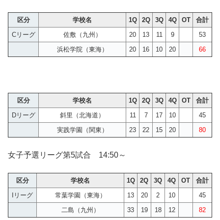
区分
学校名
1Q
2Q
3Q
4Q
OT
合計
Cリーグ
佐敷（九州）
20
13
11
9
53
浜松学院（東海）
20
16
10
20
66
区分
学校名
1Q
2Q
3Q
4Q
OT
合計
Dリーグ
斜里（北海道）
11
7
17
10
45
実践学園（関東）
23
22
15
20
80
女子予選リーグ第5試合 14:50～
区分
学校名
1Q
2Q
3Q
4Q
OT
合計
Iリーグ
常葉学園（東海）
13
20
2
10
45
二島（九州）
33
19
18
12
82