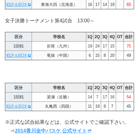
戦評＆BOX
東海大四（北海道）
16
17
14
18
65
女子決勝トーナメント第4試合 13:00～
区分
学校名
1Q
2Q
3Q
4Q
OT
合計
1回戦
折尾（九州）
19
24
17
15
75
戦評＆BOX
竜操（中国）
6
15
8
20
49
区分
学校名
1Q
2Q
3Q
4Q
OT
合計
1回戦
梁瀬（近畿）
14
7
17
16
54
戦評＆BOX
丸亀西（四国）
11
19
8
7
45
※正式な試合結果などは、公式サイトでご確認下さい。
⇒
2014香川全中バスケ 公式サイト