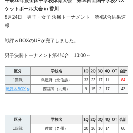
平成26年度全国中学校体育大会 第44回全国中学校バス
ケットボール大会 in 香川
8月24日 男子・女子 決勝トーナメント 第4試合結果速
報
戦評＆BOXのUPが完了しました。
男子決勝トーナメント第4試合 13:00～
区分
学校名
1Q
2Q
3Q
4Q
OT
合計
1回戦
鳥屋野（北信越）
33
23
17
11
84
戦評＆BOX
西福岡（九州）
9
15
2
17
43
区分
学校名
1Q
2Q
3Q
4Q
OT
合計
1回戦
佐敷（九州）
20
16
10
14
60