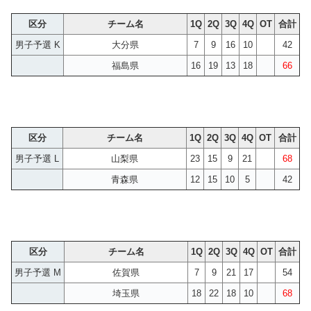
区分
チーム名
1Q
2Q
3Q
4Q
OT
合計
男子予選 K
大分県
7
9
16
10
42
福島県
16
19
13
18
66
区分
チーム名
1Q
2Q
3Q
4Q
OT
合計
男子予選 L
山梨県
23
15
9
21
68
青森県
12
15
10
5
42
区分
チーム名
1Q
2Q
3Q
4Q
OT
合計
男子予選 M
佐賀県
7
9
21
17
54
埼玉県
18
22
18
10
68