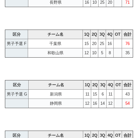
長野県
16
10
25
20
71
区分
チーム名
1Q
2Q
3Q
4Q
OT
合計
男子予選 F
千葉県
15
20
25
16
76
和歌山県
12
10
5
8
35
区分
チーム名
1Q
2Q
3Q
4Q
OT
合計
男子予選 G
新潟県
11
15
6
11
43
静岡県
12
16
14
12
54
区分
チーム名
1Q
2Q
3Q
4Q
OT
合計