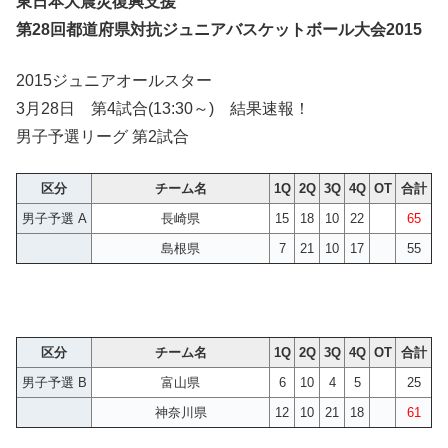
東日本大震災復興支援
第28回都道府県対抗ジュニアバスケットボール大会2015
2015ジュニアオールスター
3月28日 第4試合(13:30～) 結果速報！
男子予選リーグ 第2試合
区分
チーム名
1Q
2Q
3Q
4Q
OT
合計
男子予選 A
長崎県
15
18
10
22
65
島根県
7
21
10
17
55
区分
チーム名
1Q
2Q
3Q
4Q
OT
合計
男子予選 B
富山県
6
10
4
5
25
神奈川県
12
10
21
18
61