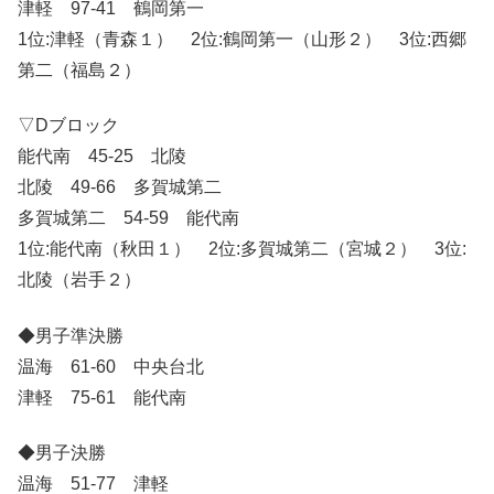
津軽 97-41 鶴岡第一
1位:津軽（青森１） 2位:鶴岡第一（山形２） 3位:西郷
第二（福島２）
▽Dブロック
能代南 45-25 北陵
北陵 49-66 多賀城第二
多賀城第二 54-59 能代南
1位:能代南（秋田１） 2位:多賀城第二（宮城２） 3位:
北陵（岩手２）
◆男子準決勝
温海 61-60 中央台北
津軽 75-61 能代南
◆男子決勝
温海 51-77 津軽