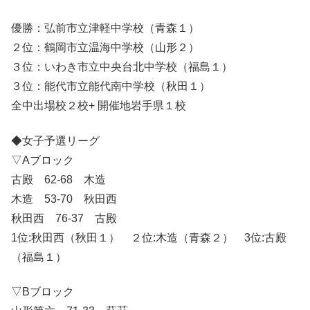
優勝：弘前市立津軽中学校（青森１）
２位：鶴岡市立温海中学校（山形２）
３位：いわき市立中央台北中学校（福島１）
３位：能代市立能代南中学校（秋田１）
全中出場校２校+ 開催地岩手県１校
◆女子予選リーグ
▽Aブロック
古殿 62-68 木造
木造 53-70 秋田西
秋田西 76-37 古殿
1位:秋田西（秋田１） ２位:木造（青森２） 3位:古殿
（福島１）
▽Bブロック