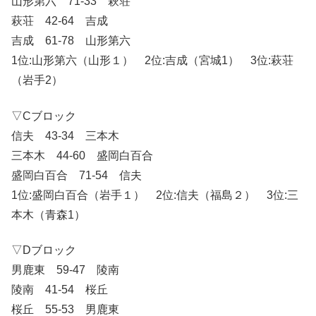
山形第六 71-33 萩荘
萩荘 42-64 吉成
吉成 61-78 山形第六
1位:山形第六（山形１） 2位:吉成（宮城1） 3位:萩荘
（岩手2）
▽Cブロック
信夫 43-34 三本木
三本木 44-60 盛岡白百合
盛岡白百合 71-54 信夫
1位:盛岡白百合（岩手１） 2位:信夫（福島２） 3位:三
本木（青森1）
▽Dブロック
男鹿東 59-47 陵南
陵南 41-54 桜丘
桜丘 55-53 男鹿東