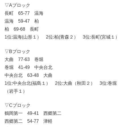
▽Aブロック
長町 65-77 温海
温海 59-47 柏
柏 69-68 長町
1位:温海(山形１） 2位:柏(青森２） 3位:長町(宮城１）
▽Bブロック
大曲 77-63 巻堀
巻堀 41-49 中央台北
中央台北 63-48 大曲
1位:中央台北(福島１） 2位:大曲（秋田２） 3位:巻堀
（岩手１）
▽Cブロック
鶴岡第一 49-41 西郷第二
西郷第二 54-77 津軽