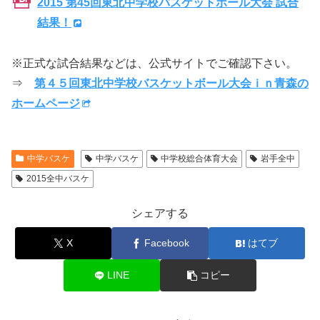
2015 第45回東北中学校バスケットボール大会 試合
結果！
※正式な試合結果などは、公式サイトでご確認下さい。
⇒
第４５回東北中学校バスケットボール大会ｉｎ青森の
ホームページ
中学バスケ
中学バスケ
中学校総合体育大会
岩手全中
2015全中バスケ
シェアする
X
Facebook
はてブ
LINE
コピー