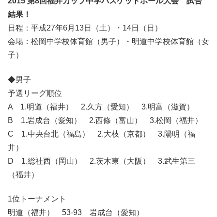
2015 第8回福井カップ中学バスケットボール大会 試合
結果！
日程：平成27年6月13日（土）・14日（日）
会場：松岡中学校体育館（男子）・明道中学校体育館（女
子）
◆男子
予選リーグ順位
A 1.明道（福井） 2.久方（愛知） 3.明富（滋賀）
B 1.岩成台（愛知） 2.西條（富山） 3.松岡（福井）
C 1.中央台北（福島） 2.大枝（京都） 3.陽明（福
井）
D 1.総社西（岡山） 2.茨木東（大阪） 3.武生第三
（福井）
1位トーナメント
明道（福井） 53-93 岩成台（愛知）