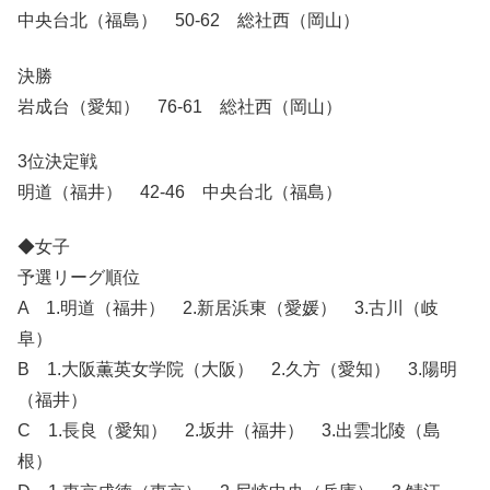
中央台北（福島） 50-62 総社西（岡山）
決勝
岩成台（愛知） 76-61 総社西（岡山）
3位決定戦
明道（福井） 42-46 中央台北（福島）
◆女子
予選リーグ順位
A 1.明道（福井） 2.新居浜東（愛媛） 3.古川（岐
阜）
B 1.大阪薫英女学院（大阪） 2.久方（愛知） 3.陽明
（福井）
C 1.長良（愛知） 2.坂井（福井） 3.出雲北陵（島
根）