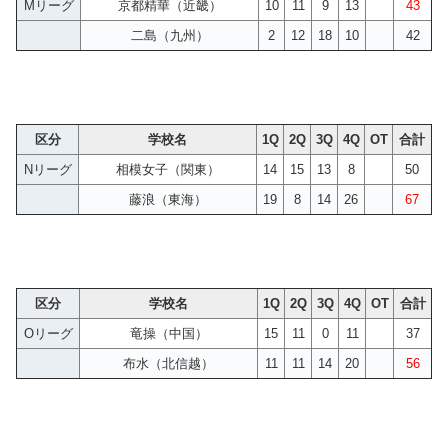
Mリーグ
京都精華（近畿）
10
11
9
13
43
二島（九州）
2
12
18
10
42
区分
学校名
1Q
2Q
3Q
4Q
OT
合計
Nリーグ
相模女子（関東）
14
15
13
8
50
藤浪（東海）
19
8
14
26
67
区分
学校名
1Q
2Q
3Q
4Q
OT
合計
Oリーグ
竜操（中国）
15
11
0
11
37
布水（北信越）
11
11
14
20
56