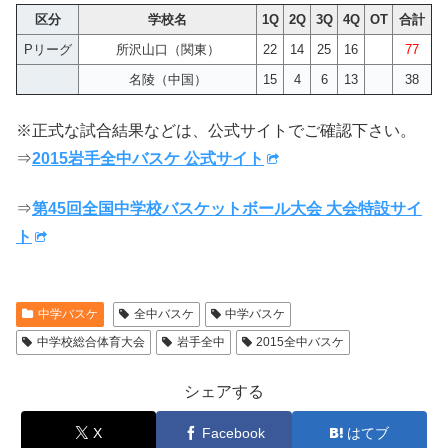
区分
学校名
1Q
2Q
3Q
4Q
OT
合計
Pリーグ
所沢山口（関東）
22
14
25
16
77
名陵（中国）
15
4
6
13
38
※正式な試合結果などは、公式サイトでご確認下さい。
⇒
2015岩手全中バスケ 公式サイト
⇒
第45回全国中学校バスケットボール大会 大会特設サイ
ト
中学バスケ
全中バスケ
中学バスケ
中学校総合体育大会
岩手全中
2015全中バスケ
シェアする
X
Facebook
はてブ