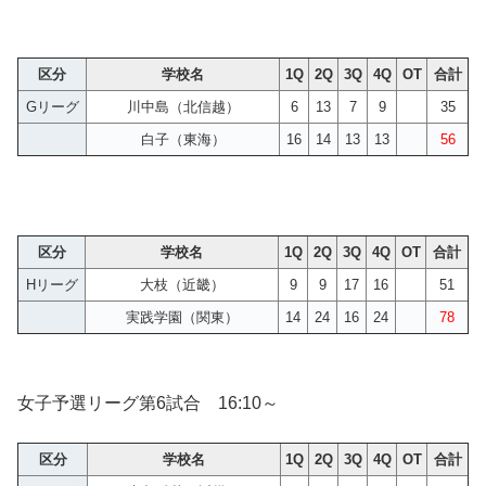
区分
学校名
1Q
2Q
3Q
4Q
OT
合計
Gリーグ
川中島（北信越）
6
13
7
9
35
白子（東海）
16
14
13
13
56
区分
学校名
1Q
2Q
3Q
4Q
OT
合計
Hリーグ
大枝（近畿）
9
9
17
16
51
実践学園（関東）
14
24
16
24
78
女子予選リーグ第6試合 16:10～
区分
学校名
1Q
2Q
3Q
4Q
OT
合計