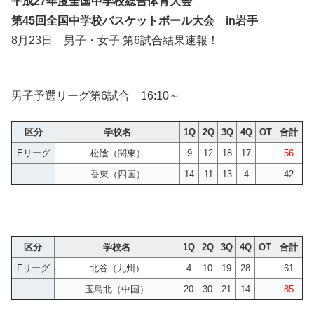
平成27年度全国中学校総合体育大会
第45回全国中学校バスケットボール大会 in岩手
8月23日 男子・女子 第6試合結果速報！
男子予選リーグ第6試合 16:10～
区分
学校名
1Q
2Q
3Q
4Q
OT
合計
Eリーグ
松陰（関東）
9
12
18
17
56
香東（四国）
14
11
13
4
42
区分
学校名
1Q
2Q
3Q
4Q
OT
合計
Fリーグ
北谷（九州）
4
10
19
28
61
玉島北（中国）
20
30
21
14
85