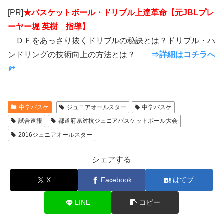
[PR]
★バスケットボール・ドリブル上達革命【元JBLプレ
ーヤー堀 英樹 指導】
ＤＦをあっさり抜くドリブルの秘訣とは？ドリブル・ハ
ンドリングの技術向上の方法とは？
⇒詳細はコチラへ
中学バスケ
ジュニアオールスター
中学バスケ
試合速報
都道府県対抗ジュニアバスケットボール大会
2016ジュニアオールスター
シェアする
X
Facebook
はてブ
LINE
コピー