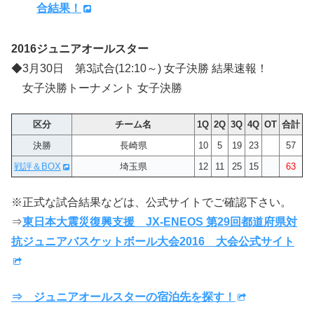
合結果！
2016ジュニアオールスター
◆3月30日 第3試合(12:10～) 女子決勝 結果速報！
女子決勝トーナメント 女子決勝
区分
チーム名
1Q
2Q
3Q
4Q
OT
合計
決勝
長崎県
10
5
19
23
57
戦評＆BOX
埼玉県
12
11
25
15
63
※正式な試合結果などは、公式サイトでご確認下さい。
⇒
東日本大震災復興支援 JX-ENEOS 第29回都道府県対
抗ジュニアバスケットボール大会2016 大会公式サイト
⇒ ジュニアオールスターの宿泊先を探す！