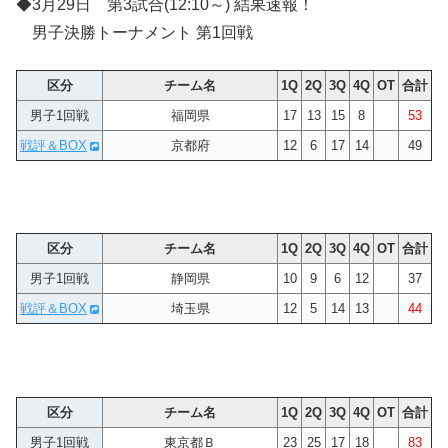
◆3月29日 第3試合(12:10～) 結果速報！
男子決勝トーナメント 第1回戦
区分
チーム名
1Q
2Q
3Q
4Q
OT
合計
男子1回戦
福岡県
17
13
15
8
53
戦評＆BOX
京都府
12
6
17
14
49
区分
チーム名
1Q
2Q
3Q
4Q
OT
合計
男子1回戦
静岡県
10
9
6
12
37
戦評＆BOX
埼玉県
12
5
14
13
44
区分
チーム名
1Q
2Q
3Q
4Q
OT
合計
男子1回戦
東京都Ｂ
23
25
17
18
83