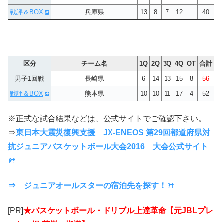
戦評＆BOX
兵庫県
13
8
7
12
40
区分
チーム名
1Q
2Q
3Q
4Q
OT
合計
男子1回戦
長崎県
6
14
13
15
8
56
戦評＆BOX
熊本県
10
10
11
17
4
52
※正式な試合結果などは、公式サイトでご確認下さい。
⇒
東日本大震災復興支援 JX-ENEOS 第29回都道府県対
抗ジュニアバスケットボール大会2016 大会公式サイト
⇒ ジュニアオールスターの宿泊先を探す！
[PR]
★バスケットボール・ドリブル上達革命【元JBLプレ