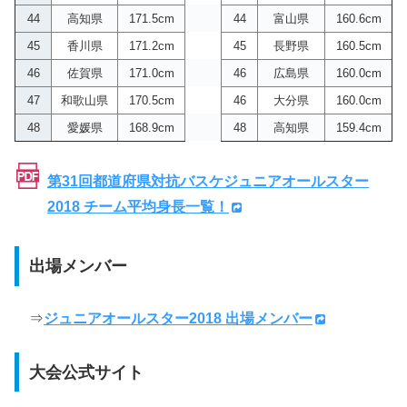
44
高知県
171.5cm
44
富山県
160.6cm
45
香川県
171.2cm
45
長野県
160.5cm
46
佐賀県
171.0cm
46
広島県
160.0cm
47
和歌山県
170.5cm
46
大分県
160.0cm
48
愛媛県
168.9cm
48
高知県
159.4cm
第31回都道府県対抗バスケジュニアオールスター
2018 チーム平均身長一覧！
出場メンバー
⇒
ジュニアオールスター2018 出場メンバー
大会公式サイト