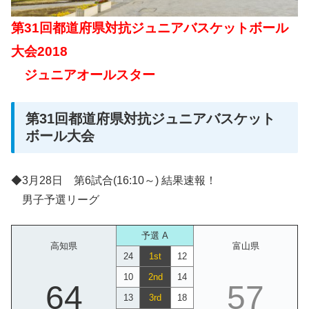
第31回都道府県対抗ジュニアバスケットボール
大会2018
ジュニアオールスター
第31回都道府県対抗ジュニアバスケット
ボール大会
◆3月28日 第6試合(16:10～) 結果速報！
男子予選リーグ
予選 A
高知県
富山県
24
1st
12
10
2nd
14
64
57
13
3rd
18