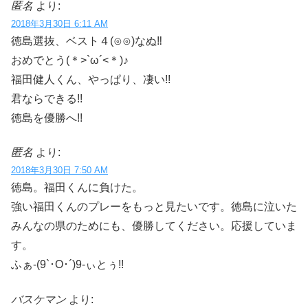
匿名
より:
2018年3月30日 6:11 AM
徳島選抜、ベスト４(⊙⊙)なぬ‼
おめでとう(＊>`ω´<＊)♪
福田健人くん、やっぱり、凄い!!
君ならできる!!
徳島を優勝へ!!
匿名
より:
2018年3月30日 7:50 AM
徳島。福田くんに負けた。
強い福田くんのプレーをもっと見たいです。徳島に泣いた
みんなの県のためにも、優勝してください。応援していま
す。
ふぁ-(9`･O･´)9-ぃとぅ!!
バスケマン
より: