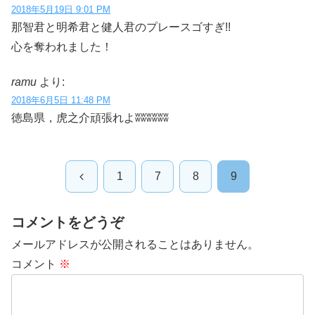
2018年5月19日 9:01 PM
那智君と明希君と健人君のプレースゴすぎ!!
心を奪われました！
ramu
より:
2018年6月5日 11:48 PM
徳島県，虎之介頑張れよʬʬʬʬʬʬ
前
1
7
8
9
へ
コメントをどうぞ
メールアドレスが公開されることはありません。
コメント
※