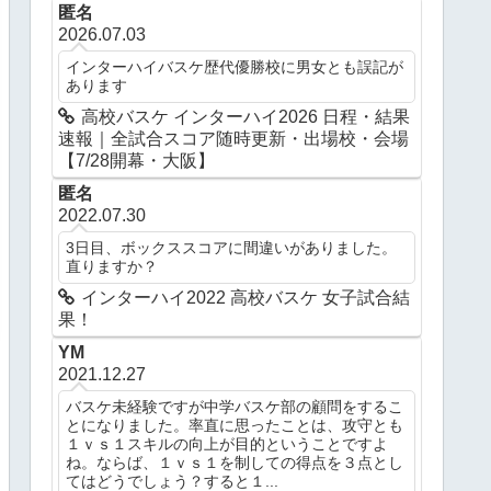
匿名
2026.07.03
インターハイバスケ歴代優勝校に男女とも誤記が
あります
高校バスケ インターハイ2026 日程・結果
速報｜全試合スコア随時更新・出場校・会場
【7/28開幕・大阪】
匿名
2022.07.30
3日目、ボックススコアに間違いがありました。
直りますか？
インターハイ2022 高校バスケ 女子試合結
果！
YM
2021.12.27
バスケ未経験ですが中学バスケ部の顧問をするこ
とになりました。率直に思ったことは、攻守とも
１ｖｓ１スキルの向上が目的ということですよ
ね。ならば、１ｖｓ１を制しての得点を３点とし
てはどうでしょう？すると１...