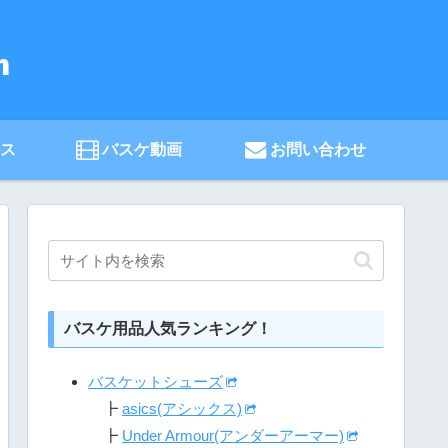
ース
バスケ動画
お問い合わせ
バスケ用品人気ランキング！
バスケットシューズ
┣
asics(アシックス)
┣
Under Armour(アンダーアーマー)