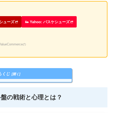
ケシューズ
👟 Yahoo: バスケシューズ
eCommerceの
もくじ
終盤の戦術と心理とは？