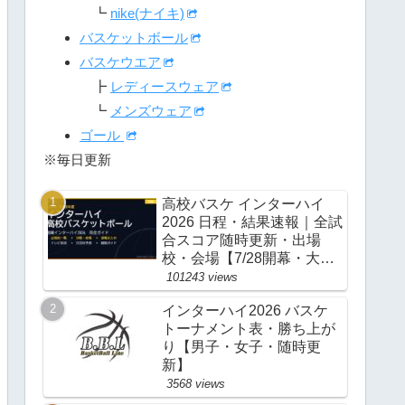
┗
nike(ナイキ)
バスケットボール
バスケウエア
┣
レディースウェア
┗
メンズウェア
ゴール
※毎日更新
高校バスケ インターハイ
2026 日程・結果速報｜全試
合スコア随時更新・出場
校・会場【7/28開幕・大
阪】
101243 views
インターハイ2026 バスケ
トーナメント表・勝ち上が
り【男子・女子・随時更
新】
3568 views