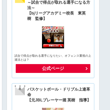
～試合で得点が取れる選手になる方
法～
【bjリーグアカデミー校長 東英
樹 監修】
試合で得点が取れる選手になりたい、オフェンス重視の上
達法とは？
公式ページ
バスケットボール・ドリブル上達革
命
【元JBLプレーヤー堀 英樹 指導】