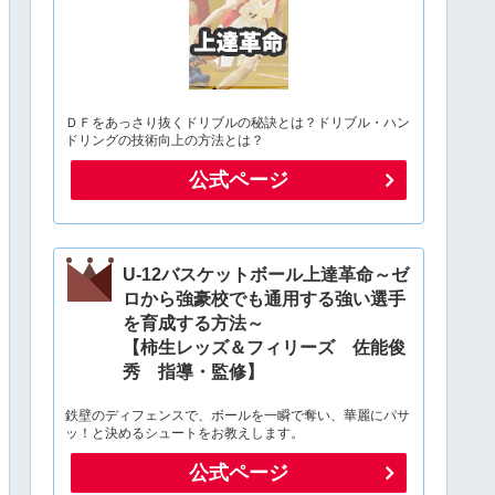
ＤＦをあっさり抜くドリブルの秘訣とは？ドリブル・ハン
ドリングの技術向上の方法とは？
公式ページ
U-12バスケットボール上達革命～ゼ
ロから強豪校でも通用する強い選手
を育成する方法～
【柿生レッズ＆フィリーズ 佐能俊
秀 指導・監修】
鉄壁のディフェンスで、ボールを一瞬で奪い、華麗にパサ
ッ！と決めるシュートをお教えします。
公式ページ