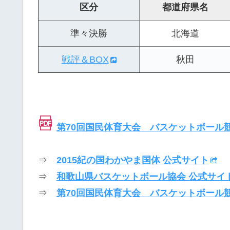
区分
都道府県名
準々決勝
北海道
戦評＆BOX
秋田
第70回国民体育大会 バスケットボール
⇒
2015紀の国わかやま国体 公式サイト
⇒
和歌山県バスケットボール協会 公式サイ
⇒
第70回国民体育大会 バスケットボール