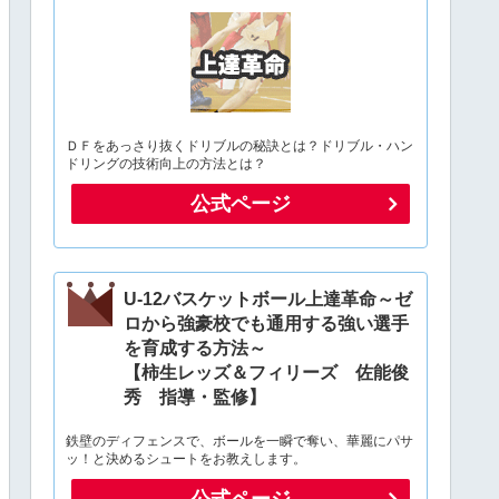
ＤＦをあっさり抜くドリブルの秘訣とは？ドリブル・ハン
ドリングの技術向上の方法とは？
公式ページ
U-12バスケットボール上達革命～ゼ
ロから強豪校でも通用する強い選手
を育成する方法～
【柿生レッズ＆フィリーズ 佐能俊
秀 指導・監修】
鉄壁のディフェンスで、ボールを一瞬で奪い、華麗にパサ
ッ！と決めるシュートをお教えします。
公式ページ