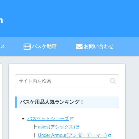
ース
バスケ動画
お問い合わせ
バスケ用品人気ランキング！
バスケットシューズ
┣
asics(アシックス)
┣
Under Armour(アンダーアーマー)