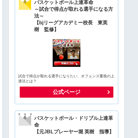
バスケットボール上達革命
～試合で得点が取れる選手になる方
法～
【bjリーグアカデミー校長 東英
樹 監修】
試合で得点が取れる選手になりたい、オフェンス重視の上
達法とは？
公式ページ
バスケットボール・ドリブル上達革
命
【元JBLプレーヤー堀 英樹 指導】