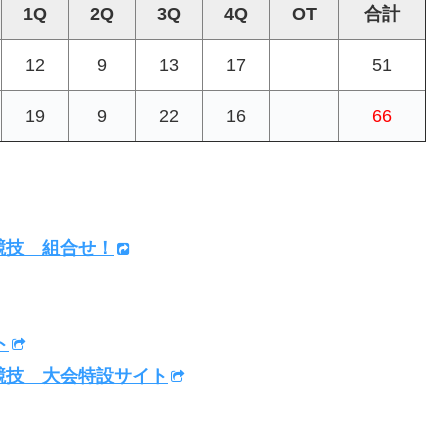
1Q
2Q
3Q
4Q
OT
合計
12
9
13
17
51
19
9
22
16
66
競技 組合せ！
ト
競技 大会特設サイト