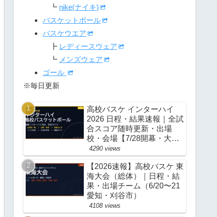
┗
nike(ナイキ)
バスケットボール
バスケウエア
┣
レディースウェア
┗
メンズウェア
ゴール
※毎日更新
高校バスケ インターハイ
2026 日程・結果速報｜全試
合スコア随時更新・出場
校・会場【7/28開幕・大
阪】
4290 views
【2026速報】高校バスケ 東
海大会（総体）｜日程・結
果・出場チーム（6/20〜21
愛知・刈谷市）
4108 views