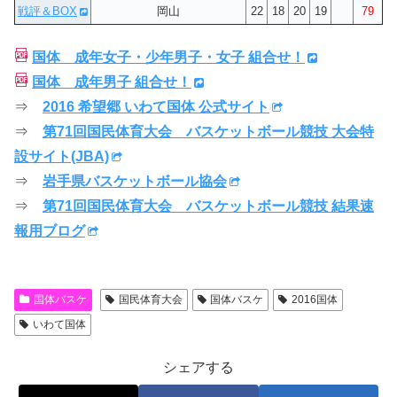
戦評＆BOX
岡山
22
18
20
19
79
国体 成年女子・少年男子・女子 組合せ！
国体 成年男子 組合せ！
⇒
2016 希望郷 いわて国体 公式サイト
⇒
第71回国民体育大会 バスケットボール競技 大会特
設サイト(JBA)
⇒
岩手県バスケットボール協会
⇒
第71回国民体育大会 バスケットボール競技 結果速
報用ブログ
国体バスケ
国民体育大会
国体バスケ
2016国体
いわて国体
シェアする