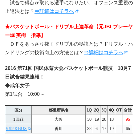
試合で得点が取れる選手になりたい、オフェンス重視の
上達法とは？
⇒詳細はコチラへ
★バスケットボール・ドリブル上達革命【元JBLプレーヤ
ー堀 英樹 指導】
ＤＦをあっさり抜くドリブルの秘訣とは？ドリブル・ハ
ンドリングの技術向上の方法とは？
⇒詳細はコチラへ
2016 第71回 国民体育大会バスケットボール競技 10月7
日試合結果速報！
◆成年女子
第1試合 10:00～
区分
都道府県名
1Q
2Q
3Q
4Q
OT
合計
1回戦
大阪
30
19
28
18
95
戦評＆BOX
香川
23
6
17
19
65