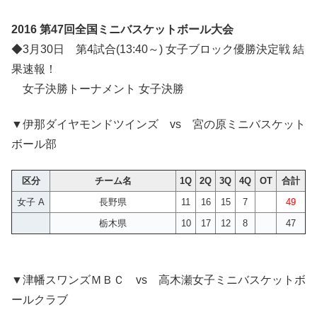
2016 第47回全国ミニバスケットボール大会
◆3月30日 第4試合(13:40～) 女子ブロック優勝決定戦 結
果速報！
女子決勝トーナメント 女子決勝
▼伊那ダイヤモンドツインズ vs 宮の原ミニバスケット
ボール部
区分
チーム名
1Q
2Q
3Q
4Q
OT
合計
女子 A
長野県
11
16
15
7
49
栃木県
10
17
12
8
47
▼津幡スワンズＭＢＣ vs 高木瀬女子ミニバスケットボ
ールクラブ