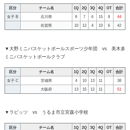
区分
チーム名
1Q
2Q
3Q
4Q
OT
合計
女子 B
石川県
8
7
6
15
8
44
佐賀県
10
12
4
10
6
42
▼大野ミニバスケットボールスポーツ少年団 vs 美木多
ミニバスケットボールクラブ
区分
チーム名
1Q
2Q
3Q
4Q
OT
合計
女子 C
茨城県
4
10
13
11
38
大阪府
13
15
12
11
51
▼ラビッツ vs うるま市立宮森小学校
区分
チーム名
1Q
2Q
3Q
4Q
OT
合計