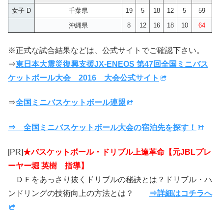
女子 D
千葉県
19
5
18
12
5
59
沖縄県
8
12
16
18
10
64
※正式な試合結果などは、公式サイトでご確認下さい。
⇒
東日本大震災復興支援JX-ENEOS 第47回全国ミニバス
ケットボール大会 2016 大会公式サイト
⇒
全国ミニバスケットボール連盟
⇒ 全国ミニバスケットボール大会の宿泊先を探す！
[PR]
★バスケットボール・ドリブル上達革命【元JBLプレ
ーヤー堀 英樹 指導】
ＤＦをあっさり抜くドリブルの秘訣とは？ドリブル・ハ
ンドリングの技術向上の方法とは？
⇒詳細はコチラへ