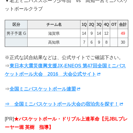
▼老上ミニバススポーツ少年団 vs 高知一宮ミニバスケ
ットボールクラブ
区分
チーム名
1Q
2Q
3Q
4Q
OT
合計
男子予選 G
滋賀県
14
9
14
12
49
高知県
7
6
9
8
30
※正式な試合結果などは、公式サイトでご確認下さい。
⇒
東日本大震災復興支援JX-ENEOS 第47回全国ミニバス
ケットボール大会 2016 大会公式サイト
⇒
全国ミニバスケットボール連盟
⇒ 全国ミニバスケットボール大会の宿泊先を探す！
[PR]
★バスケットボール・ドリブル上達革命【元JBLプレ
ーヤー堀 英樹 指導】