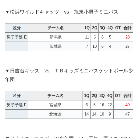
▼松浜ワイルドキャッツ vs 旭東小男子ミニバス
区分
チーム名
1Q
2Q
3Q
4Q
OT
合計
男子予選 E
新潟県
11
6
6
5
28
茨城県
7
10
6
4
27
▼日吉台キッズ vs ＴＢキッズミニバスケットボール少
年団
区分
チーム名
1Q
2Q
3Q
4Q
OT
合計
男子予選 F
宮城県
6
5
16
22
49
北海道
14
14
10
9
47