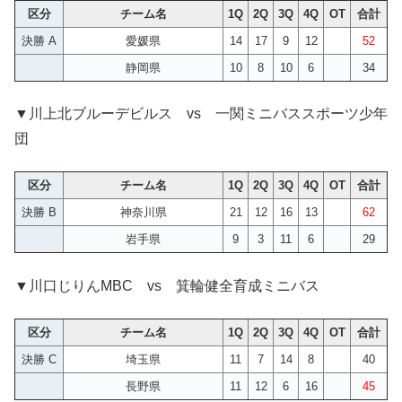
区分
チーム名
1Q
2Q
3Q
4Q
OT
合計
決勝 A
愛媛県
14
17
9
12
52
静岡県
10
8
10
6
34
▼川上北ブルーデビルス vs 一関ミニバススポーツ少年
団
区分
チーム名
1Q
2Q
3Q
4Q
OT
合計
決勝 B
神奈川県
21
12
16
13
62
岩手県
9
3
11
6
29
▼川口じりんMBC vs 箕輪健全育成ミニバス
区分
チーム名
1Q
2Q
3Q
4Q
OT
合計
決勝 C
埼玉県
11
7
14
8
40
長野県
11
12
6
16
45