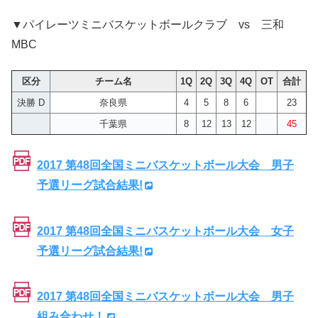
▼パイレーツミニバスケットボールクラブ vs 三和
MBC
区分
チーム名
1Q
2Q
3Q
4Q
OT
合計
決勝 D
奈良県
4
5
8
6
23
千葉県
8
12
13
12
45
2017 第48回全国ミニバスケットボール大会 男子
予選リーグ試合結果!
2017 第48回全国ミニバスケットボール大会 女子
予選リーグ試合結果!
2017 第48回全国ミニバスケットボール大会 男子
組み合わせ！