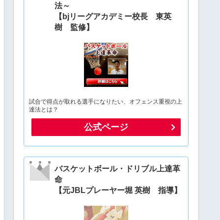
法～
【bjリーグアカデミー校長 東英
樹 監修】
試合で得点が取れる選手になりたい、オフェンス重視の上
達法とは？
公式ページ
バスケットボール・ドリブル上達革
命
【元JBLプレーヤー堀 英樹 指導】