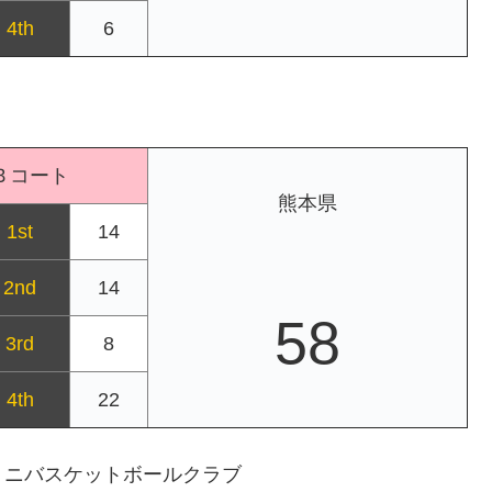
4th
6
Ｂコート
熊本県
1st
14
2nd
14
58
3rd
8
4th
22
ミニバスケットボールクラブ