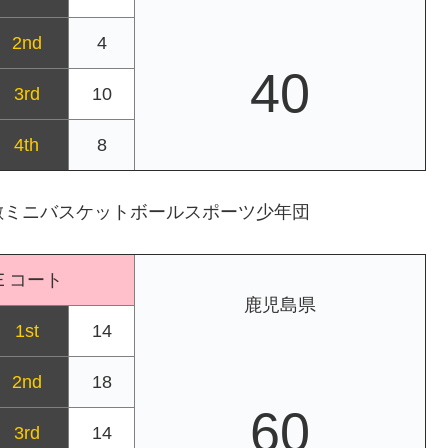
2nd
4
40
3rd
10
4th
8
敷ミニバスケットボールスポーツ少年団
Ｅコート
鹿児島県
1st
14
2nd
18
60
3rd
14