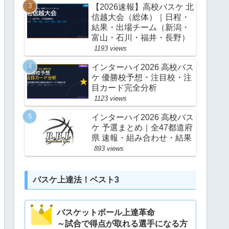
【2026速報】高校バスケ 北
信越大会（総体）｜日程・
結果・出場チーム（新潟・
富山・石川・福井・長野）
1193 views
インターハイ2026 高校バス
ケ 優勝校予想・注目校・注
目カード完全分析
1123 views
インターハイ2026 高校バス
ケ 予選まとめ｜全47都道府
県 速報・組み合わせ・結果
893 views
バスケ上達法！ベスト3
バスケットボール上達革命
～試合で得点が取れる選手になる方