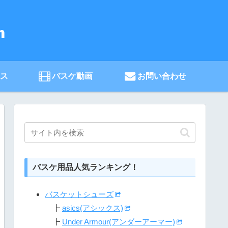
ース
バスケ動画
お問い合わせ
バスケ用品人気ランキング！
バスケットシューズ
┣
asics(アシックス)
┣
Under Armour(アンダーアーマー)