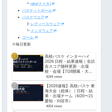
┗
nike(ナイキ)
バスケットボール
バスケウエア
┣
レディースウェア
┗
メンズウェア
ゴール
※毎日更新
高校バスケ インターハイ
2026 日程・結果速報｜全試
合スコア随時更新・出場
校・会場【7/28開幕・大
阪】
4244 views
【2026速報】高校バスケ 東
海大会（総体）｜日程・結
果・出場チーム（6/20〜21
愛知・刈谷市）
4054 views