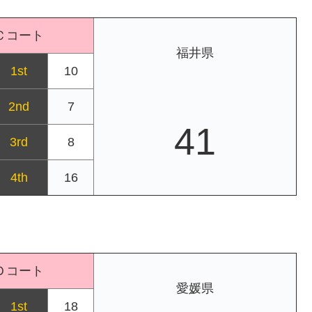
Ｃコート
福井県
1st
10
2nd
7
41
3rd
8
4th
16
Ｄコート
愛媛県
1st
18