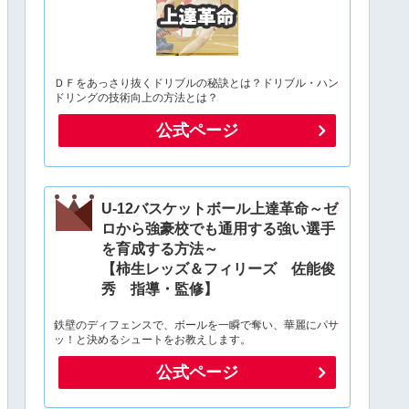
ＤＦをあっさり抜くドリブルの秘訣とは？ドリブル・ハン
ドリングの技術向上の方法とは？
公式ページ
U-12バスケットボール上達革命～ゼ
ロから強豪校でも通用する強い選手
を育成する方法～
【柿生レッズ＆フィリーズ 佐能俊
秀 指導・監修】
鉄壁のディフェンスで、ボールを一瞬で奪い、華麗にパサ
ッ！と決めるシュートをお教えします。
公式ページ