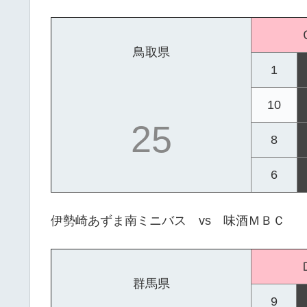
鳥取県
1
10
25
8
6
伊勢崎あずま南ミニバス vs 味酒ＭＢＣ
群馬県
9