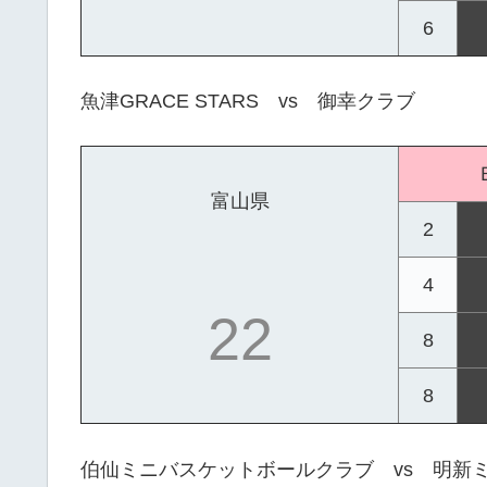
6
魚津GRACE STARS vs 御幸クラブ
富山県
2
4
22
8
8
伯仙ミニバスケットボールクラブ vs 明新