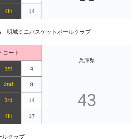
4th
14
s 明城ミニバスケットボールクラブ
Ｆコート
兵庫県
1st
4
2nd
8
43
3rd
14
4th
17
ボールクラブ