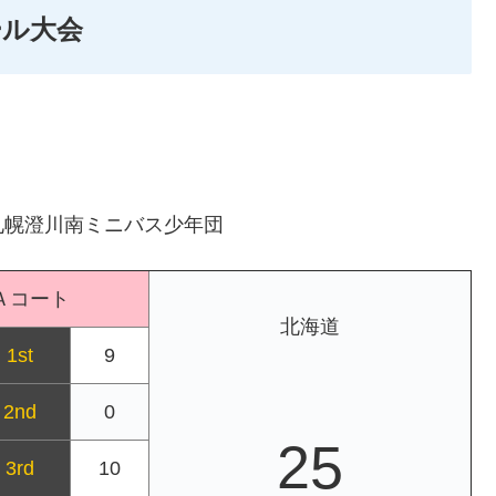
ール大会
札幌澄川南ミニバス少年団
Ａコート
北海道
1st
9
2nd
0
25
3rd
10