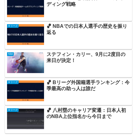
ディング戦略
🏀 NBAでの日本人選手の歴史を振り
Ｂリーグ
返る
ステフィン・カリー、9月に2度目の
NBA
来日が決定！
🏀 Bリーグ外国籍選手ランキング：今
Ｂリーグ
季最高の助っ人は誰だ
🏀 八村塁のキャリア変遷：日本人初
Ｂリーグ
のNBA上位指名から今日まで