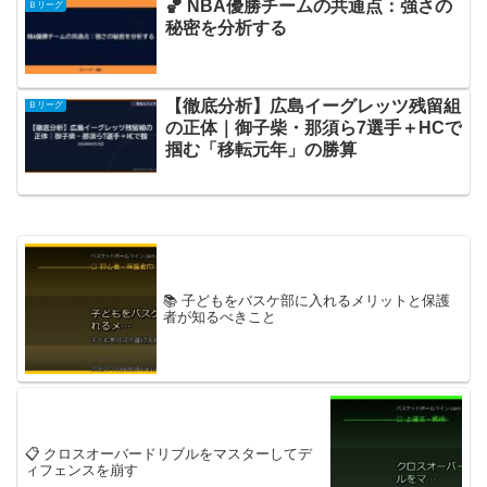
🏀 NBA優勝チームの共通点：強さの
Ｂリーグ
秘密を分析する
【徹底分析】広島イーグレッツ残留組
Ｂリーグ
の正体｜御子柴・那須ら7選手＋HCで
掴む「移転元年」の勝算
📚 子どもをバスケ部に入れるメリットと保護
者が知るべきこと
📋 クロスオーバードリブルをマスターしてデ
ィフェンスを崩す