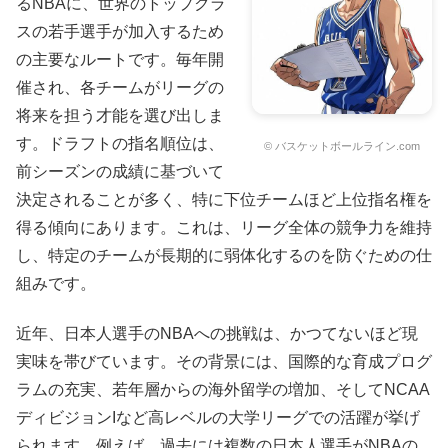
るNBAに、世界のトップクラ
スの若手選手が加入するため
の主要なルートです。毎年開
催され、各チームがリーグの
将来を担う才能を選び出しま
す。ドラフトの指名順位は、
© バスケットボールライン.com
前シーズンの成績に基づいて
決定されることが多く、特に下位チームほど上位指名権を
得る傾向にあります。これは、リーグ全体の競争力を維持
し、特定のチームが長期的に弱体化するのを防ぐための仕
組みです。
近年、日本人選手のNBAへの挑戦は、かつてないほど現
実味を帯びています。その背景には、国際的な育成プログ
ラムの充実、若年層からの海外留学の増加、そしてNCAA
ディビジョンIなど高レベルの大学リーグでの活躍が挙げ
られます。例えば、過去には複数の日本人選手がNBAの