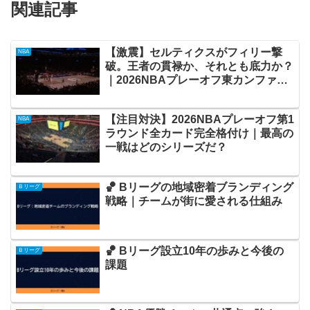
関連記事
【激震】セルティクスがフィリー撃
NBA
破。王者の貫禄か、それとも底力か？
｜2026NBAプレーオフ東カンファン
ス第1ラウンド・ボストン2勝1敗で主
導権握る
【注目対決】2026NBAプレーオフ第1
NBA
ラウンド全カード完全格付け｜最高の
一戦はどのシリーズだ？
🏀 Bリーグの地域密着ブランディング
Ｂリーグ
戦略｜チームが街に愛される仕組み
🏀 Bリーグ設立10年の歩みと今後の
Ｂリーグ
課題