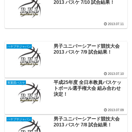
2013 バスケ 7/10 試合結果！
2013.07.11
男子ユニバーシアード競技大会
ハヤブサジャパン
2013 バスケ 7/9 試合結果！
2013.07.10
平成25年度 全日本教員バスケッ
実業団バスケ
トボール選手権大会 組み合わせ
決定！
2013.07.09
男子ユニバーシアード競技大会
ハヤブサジャパン
2013 バスケ 7/8 試合結果！