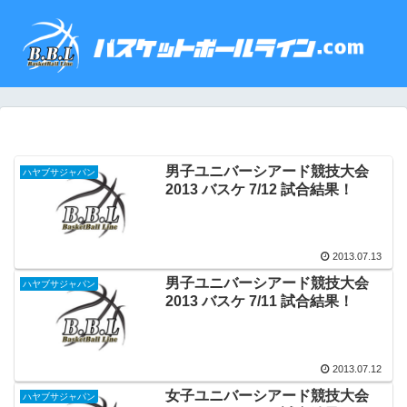
男子ユニバーシアード競技大会
ハヤブサジャパン
2013 バスケ 7/12 試合結果！
2013.07.13
男子ユニバーシアード競技大会
ハヤブサジャパン
2013 バスケ 7/11 試合結果！
2013.07.12
女子ユニバーシアード競技大会
ハヤブサジャパン