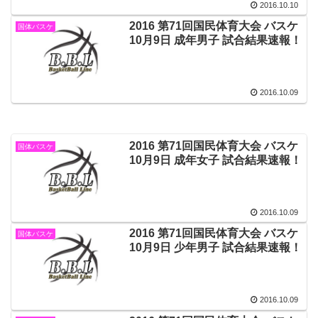
2016.10.10
2016 第71回国民体育大会 バスケ
国体バスケ
10月9日 成年男子 試合結果速報！
2016.10.09
2016 第71回国民体育大会 バスケ
国体バスケ
10月9日 成年女子 試合結果速報！
2016.10.09
2016 第71回国民体育大会 バスケ
国体バスケ
10月9日 少年男子 試合結果速報！
2016.10.09