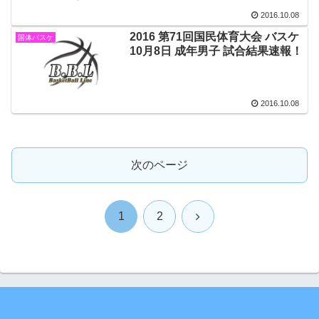
2016.10.08
2016 第71回国民体育大会 バスケ
国体バスケ
10月8日 成年男子 試合結果速報！
2016.10.08
次のページ
次
1
2
へ