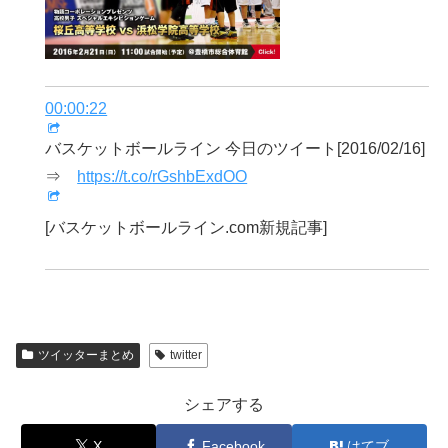
00:00:22
バスケットボールライン 今日のツイート[2016/02/16]
⇒
https://t.co/rGshbExdOO
[バスケットボールライン.com新規記事]
ツイッターまとめ
twitter
シェアする
X
Facebook
はてブ