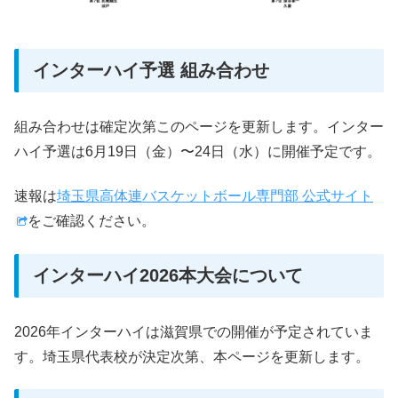
インターハイ予選 組み合わせ
組み合わせは確定次第このページを更新します。インター
ハイ予選は6月19日（金）〜24日（水）に開催予定です。
速報は
埼玉県高体連バスケットボール専門部 公式サイト
をご確認ください。
インターハイ2026本大会について
2026年インターハイは滋賀県での開催が予定されていま
す。埼玉県代表校が決定次第、本ページを更新します。