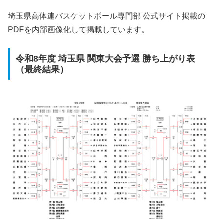
埼玉県高体連バスケットボール専門部 公式サイト掲載の
PDFを内部画像化して掲載しています。
令和8年度 埼玉県 関東大会予選 勝ち上がり表
（最終結果）