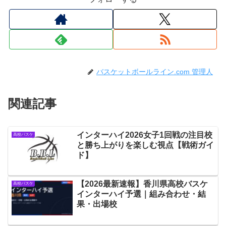
バスケットボールライン.com 管理人
関連記事
インターハイ2026女子1回戦の注目校
高校バスケ
と勝ち上がりを楽しむ視点【戦術ガイ
ド】
【2026最新速報】香川県高校バスケ
高校バスケ
インターハイ予選｜組み合わせ・結
果・出場校