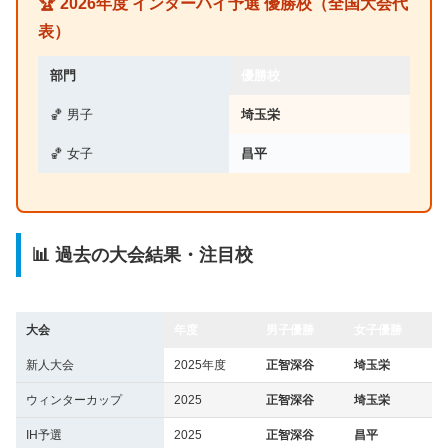
🏆 2026年度 インターハイ予選 優勝校（全国大会代
表）
部門
優勝校
🏀 男子
埼玉栄
🏀 女子
昌平
📊 過去の大会結果・注目校
大会
年度
男子優勝
女子優勝
新人大会
2025年度
正智深谷
埼玉栄
ウィンターカップ
2025
正智深谷
埼玉栄
IH予選
2025
正智深谷
昌平