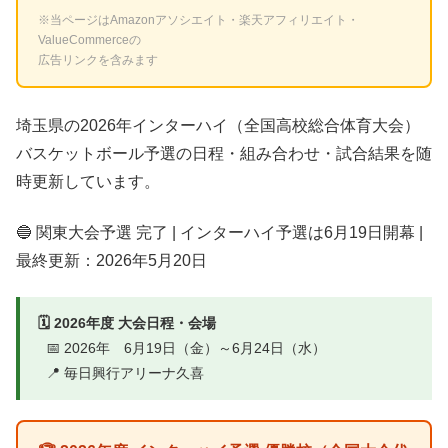
※当ページはAmazonアソシエイト・楽天アフィリエイト・
ValueCommerceの
広告リンクを含みます
埼玉県の2026年インターハイ（全国高校総合体育大会）
バスケットボール予選の日程・組み合わせ・試合結果を随
時更新しています。
🔵 関東大会予選 完了 | インターハイ予選は6月19日開幕 |
最終更新：2026年5月20日
🗓️ 2026年度 大会日程・会場
📅 2026年 6月19日（金）～6月24日（水）
📍 毎日興行アリーナ久喜