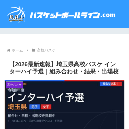
ホーム
高校バスケ
【2026最新速報】埼玉県高校バスケ イン
ターハイ予選｜組み合わせ・結果・出場校
高校バスケ