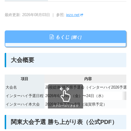
最終更新: 2026年08月03日 ｜ 参照:
iezo.net
もくじ
大会概要
項目
内容
大会名
高校総体 埼玉県予選会（インターハイ2026予選）
インターハイ予選日程
2026年6月19日（金）〜24日（水）
インターハイ本大会
2026年7月下旬〜8月（滋賀県予定）
スクロールできます
関東大会予選 勝ち上がり表（公式PDF）