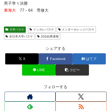
男子準々決勝
東海大
77－64 専修大
大学バスケ
インカレバスケ
インターカレッジバスケ
全日本大学バスケ
試合結果速報
シェアする
X
Facebook
はてブ
LINE
コピー
フォローする