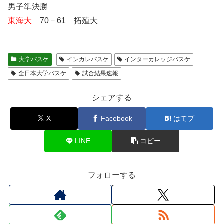
男子準決勝
東海大
70－61 拓殖大
大学バスケ
インカレバスケ
インターカレッジバスケ
全日本大学バスケ
試合結果速報
シェアする
X
Facebook
はてブ
LINE
コピー
フォローする