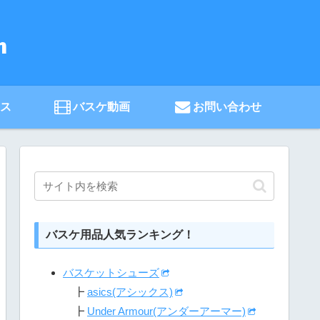
ース
バスケ動画
お問い合わせ
バスケ用品人気ランキング！
バスケットシューズ
┣
asics(アシックス)
┣
Under Armour(アンダーアーマー)