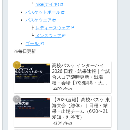
┗
nike(ナイキ)
バスケットボール
バスケウエア
┣
レディースウェア
┗
メンズウェア
ゴール
※毎日更新
高校バスケ インターハイ
2026 日程・結果速報｜全試
合スコア随時更新・出場
校・会場【7/28開幕・大
阪】
4409 views
【2026速報】高校バスケ 東
海大会（総体）｜日程・結
果・出場チーム（6/20〜21
愛知・刈谷市）
4134 views