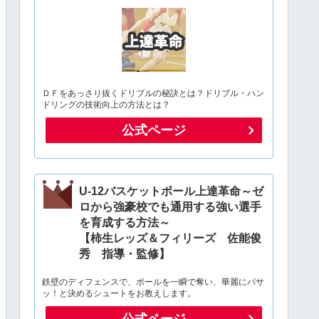
ＤＦをあっさり抜くドリブルの秘訣とは？ドリブル・ハン
ドリングの技術向上の方法とは？
公式ページ
U-12バスケットボール上達革命～ゼ
ロから強豪校でも通用する強い選手
を育成する方法～
【柿生レッズ＆フィリーズ 佐能俊
秀 指導・監修】
鉄壁のディフェンスで、ボールを一瞬で奪い、華麗にパサ
ッ！と決めるシュートをお教えします。
公式ページ