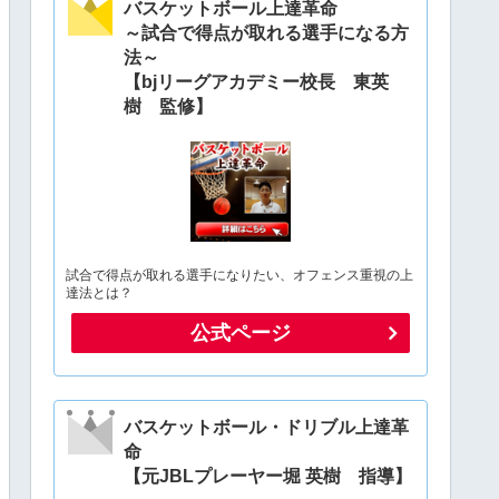
バスケットボール上達革命
～試合で得点が取れる選手になる方
法～
【bjリーグアカデミー校長 東英
樹 監修】
試合で得点が取れる選手になりたい、オフェンス重視の上
達法とは？
公式ページ
バスケットボール・ドリブル上達革
命
【元JBLプレーヤー堀 英樹 指導】